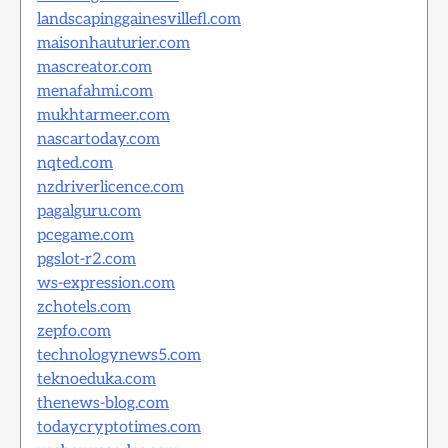
landscapinggainesvillefl.com
maisonhauturier.com
mascreator.com
menafahmi.com
mukhtarmeer.com
nascartoday.com
nqted.com
nzdriverlicence.com
pagalguru.com
pcegame.com
pgslot-r2.com
ws-expression.com
zchotels.com
zepfo.com
technologynews5.com
teknoeduka.com
thenews-blog.com
todaycryptotimes.com