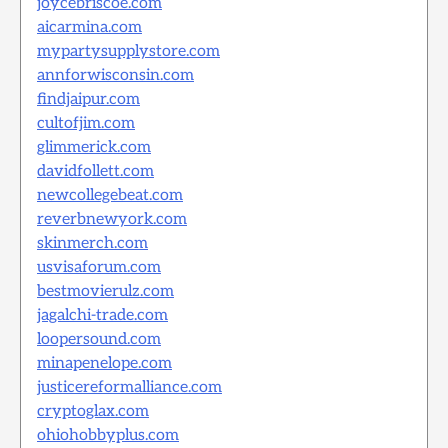
joycebriscoe.com
aicarmina.com
mypartysupplystore.com
annforwisconsin.com
findjaipur.com
cultofjim.com
glimmerick.com
davidfollett.com
newcollegebeat.com
reverbnewyork.com
skinmerch.com
usvisaforum.com
bestmovierulz.com
jagalchi-trade.com
loopersound.com
minapenelope.com
justicereformalliance.com
cryptoglax.com
ohiohobbyplus.com