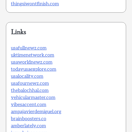
thingsiwontfinish.com
Links
usafullnewz.com
uktimenetwork.com
usaworldnewz.com
todayusaexplore.com
usalocality.com
usafournewz.com
thebalochhal.com
vehicularmaster.com
vibesaccent.com
ampajavierdemiguel.org
brainboosters.co
amberlately.com