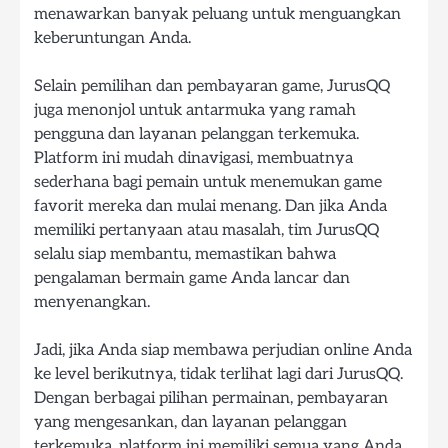
menawarkan banyak peluang untuk menguangkan
keberuntungan Anda.
Selain pemilihan dan pembayaran game, JurusQQ
juga menonjol untuk antarmuka yang ramah
pengguna dan layanan pelanggan terkemuka.
Platform ini mudah dinavigasi, membuatnya
sederhana bagi pemain untuk menemukan game
favorit mereka dan mulai menang. Dan jika Anda
memiliki pertanyaan atau masalah, tim JurusQQ
selalu siap membantu, memastikan bahwa
pengalaman bermain game Anda lancar dan
menyenangkan.
Jadi, jika Anda siap membawa perjudian online Anda
ke level berikutnya, tidak terlihat lagi dari JurusQQ.
Dengan berbagai pilihan permainan, pembayaran
yang mengesankan, dan layanan pelanggan
terkemuka, platform ini memiliki semua yang Anda