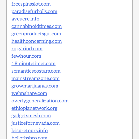
freespinsslot.com
paradisefurballs.com
aveuere.info
cannabinoidtimes.com
greenproductsgui.com
healthconcerning.com
rojgarind.com
fewhour.com
18minutetimer.com
semanticseostars.com
mainstreamzone.com
growmarijuanas.com
webnshare.com
overlygeneralization.com
ethiopianetwork.org
gadgetsmesh.com
justicefornevada.com
leisuretours.info
hellotbsbro.com