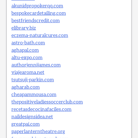
akunidpropokerqq.com
bespokecardetailing.com
bestfriendscredit.com
elibrary.biz
eczema-naturalcures.com
astro-bath.com
aghapal.com
altu-expo.com
authorjennijames.com
viajearoma.net
tsutsuji-parkin.com
agharab.com
cheapammousa.com
thepositiveladiessoccerclub.com
recetasdecocinafaciles.com
naildesignsidea.net
greatpai.com
paperlanterntheatre.org