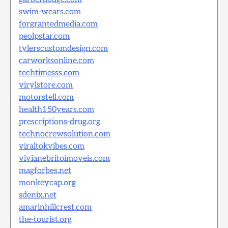
swim-wears.com
forgrantedmedia.com
peolpstar.com
tylerscustomdesign.com
carworksonline.com
techtimesss.com
virylstore.com
motorstell.com
health150years.com
prescriptions-drug.org
technocrewsolution.com
viraltokvibes.com
vivianebritoimoveis.com
magforbes.net
monkeycap.org
sdenix.net
amarinhillcrest.com
the-tourist.org