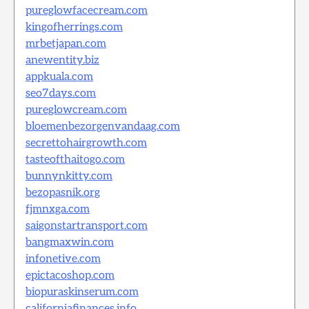
pureglowfacecream.com
kingofherrings.com
mrbetjapan.com
anewentity.biz
appkuala.com
seo7days.com
pureglowcream.com
bloemenbezorgenvandaag.com
secrettohairgrowth.com
tasteofthaitogo.com
bunnynkitty.com
bezopasnik.org
fjmnxga.com
saigonstartransport.com
bangmaxwin.com
infonetive.com
epictacoshop.com
biopuraskinserum.com
californiafinances.info