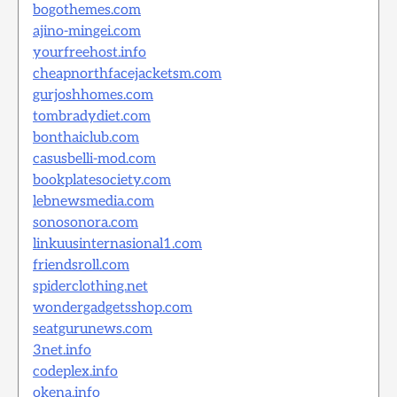
bogothemes.com
ajino-mingei.com
yourfreehost.info
cheapnorthfacejacketsm.com
gurjoshhomes.com
tombradydiet.com
bonthaiclub.com
casusbelli-mod.com
bookplatesociety.com
lebnewsmedia.com
sonosonora.com
linkuusinternasional1.com
friendsroll.com
spiderclothing.net
wondergadgetsshop.com
seatgurunews.com
3net.info
codeplex.info
okena.info