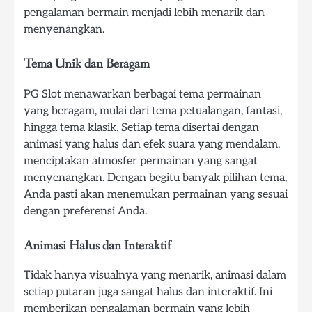
pengalaman bermain menjadi lebih menarik dan
menyenangkan.
Tema Unik dan Beragam
PG Slot menawarkan berbagai tema permainan
yang beragam, mulai dari tema petualangan, fantasi,
hingga tema klasik. Setiap tema disertai dengan
animasi yang halus dan efek suara yang mendalam,
menciptakan atmosfer permainan yang sangat
menyenangkan. Dengan begitu banyak pilihan tema,
Anda pasti akan menemukan permainan yang sesuai
dengan preferensi Anda.
Animasi Halus dan Interaktif
Tidak hanya visualnya yang menarik, animasi dalam
setiap putaran juga sangat halus dan interaktif. Ini
memberikan pengalaman bermain yang lebih