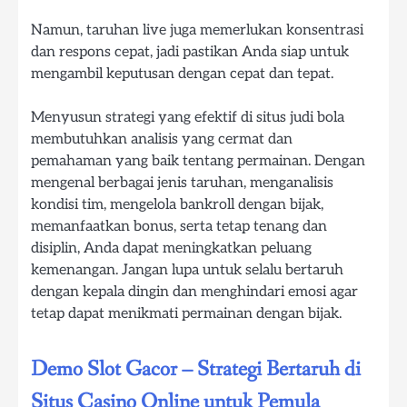
Namun, taruhan live juga memerlukan konsentrasi
dan respons cepat, jadi pastikan Anda siap untuk
mengambil keputusan dengan cepat dan tepat.
Menyusun strategi yang efektif di situs judi bola
membutuhkan analisis yang cermat dan
pemahaman yang baik tentang permainan. Dengan
mengenal berbagai jenis taruhan, menganalisis
kondisi tim, mengelola bankroll dengan bijak,
memanfaatkan bonus, serta tetap tenang dan
disiplin, Anda dapat meningkatkan peluang
kemenangan. Jangan lupa untuk selalu bertaruh
dengan kepala dingin dan menghindari emosi agar
tetap dapat menikmati permainan dengan bijak.
Demo Slot Gacor – Strategi Bertaruh di
Situs Casino Online untuk Pemula