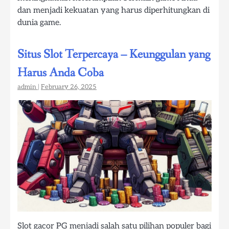
dan menjadi kekuatan yang harus diperhitungkan di
dunia game.
Situs Slot Terpercaya – Keunggulan yang
Harus Anda Coba
admin
|
February 26, 2025
Slot gacor PG menjadi salah satu pilihan populer bagi