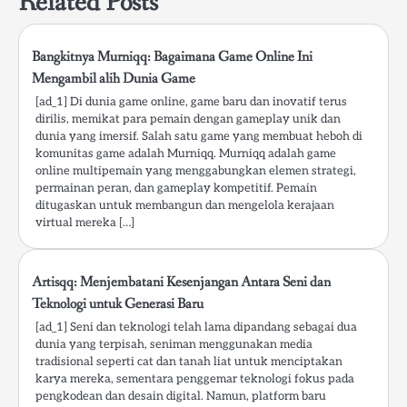
Related Posts
Bangkitnya Murniqq: Bagaimana Game Online Ini
Mengambil alih Dunia Game
[ad_1] Di dunia game online, game baru dan inovatif terus
dirilis, memikat para pemain dengan gameplay unik dan
dunia yang imersif. Salah satu game yang membuat heboh di
komunitas game adalah Murniqq. Murniqq adalah game
online multipemain yang menggabungkan elemen strategi,
permainan peran, dan gameplay kompetitif. Pemain
ditugaskan untuk membangun dan mengelola kerajaan
virtual mereka […]
Artisqq: Menjembatani Kesenjangan Antara Seni dan
Teknologi untuk Generasi Baru
[ad_1] Seni dan teknologi telah lama dipandang sebagai dua
dunia yang terpisah, seniman menggunakan media
tradisional seperti cat dan tanah liat untuk menciptakan
karya mereka, sementara penggemar teknologi fokus pada
pengkodean dan desain digital. Namun, platform baru