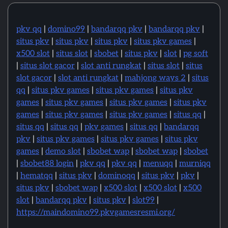
pkv qq
|
domino99
|
bandarqq pkv
|
bandarqq pkv
|
situs pkv
|
situs pkv
|
situs pkv
|
situs pkv games
|
x500 slot
|
situs slot
|
sbobet
|
situs pkv
|
slot
|
pg soft
|
situs slot gacor
|
slot anti rungkat
|
situs slot
|
situs
slot gacor
|
slot anti rungkat
|
mahjong ways 2
|
situs
qq
|
situs pkv games
|
situs pkv games
|
situs pkv
games
|
situs pkv games
|
situs pkv games
|
situs pkv
games
|
situs pkv games
|
situs pkv games
|
situs qq
|
situs qq
|
situs qq
|
pkv games
|
situs qq
|
bandarqq
pkv
|
situs pkv games
|
situs pkv games
|
situs pkv
games
|
demo slot
|
sbobet wap
|
sbobet wap
|
sbobet
|
sbobet88 login
|
pkv qq
|
pkv qq
|
menuqq
|
murniqq
|
hematqq
|
situs pkv
|
dominoqq
|
situs pkv
|
pkv
|
situs pkv
|
sbobet wap
|
x500 slot
|
x500 slot
|
x500
slot
|
bandarqq pkv
|
situs pkv
|
slot99
|
https://maindomino99.pkvgamesresmi.org/