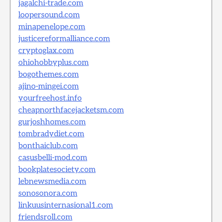
jagalchi-trade.com
loopersound.com
minapenelope.com
justicereformalliance.com
cryptoglax.com
ohiohobbyplus.com
bogothemes.com
ajino-mingei.com
yourfreehost.info
cheapnorthfacejacketsm.com
gurjoshhomes.com
tombradydiet.com
bonthaiclub.com
casusbelli-mod.com
bookplatesociety.com
lebnewsmedia.com
sonosonora.com
linkuusinternasional1.com
friendsroll.com