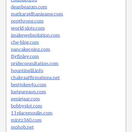
cbdmap.info
deanbeanxn.com
matkarajdhanigame.com
popthrone.com
world-slots.com
imakewebsolution.com
che-blog.com
pancakecoinz.com
flyfinley.com
prideconsultation.com
hountinglil.info
chakraaffirmations.net
bestjokes4u.com
lustgurgaon.com
geniejaar.com
bobbyslot.com
11placemoulin.com
mintz360.com
mohob.net