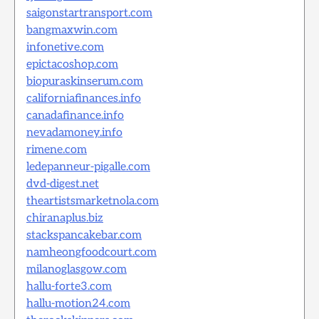
saigonstartransport.com
bangmaxwin.com
infonetive.com
epictacoshop.com
biopuraskinserum.com
californiafinances.info
canadafinance.info
nevadamoney.info
rimene.com
ledepanneur-pigalle.com
dvd-digest.net
theartistsmarketnola.com
chiranaplus.biz
stackspancakebar.com
namheongfoodcourt.com
milanoglasgow.com
hallu-forte3.com
hallu-motion24.com