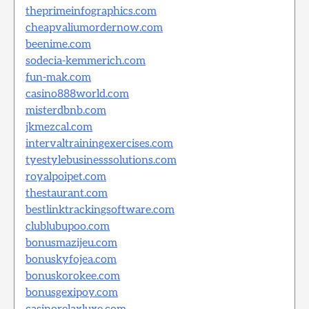
theprimeinfographics.com
cheapvaliumordernow.com
beenime.com
sodecia-kemmerich.com
fun-mak.com
casino888world.com
misterdbnb.com
jkmezcal.com
intervaltrainingexercises.com
tyestylebusinesssolutions.com
royalpoipet.com
thestaurant.com
bestlinktrackingsoftware.com
clublubupoo.com
bonusmazijeu.com
bonuskyfojea.com
bonuskorokee.com
bonusgexipoy.com