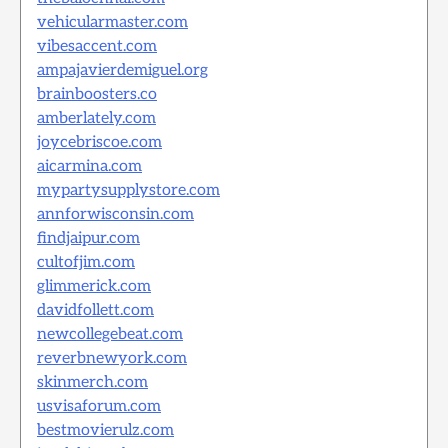
vehicularmaster.com
vibesaccent.com
ampajavierdemiguel.org
brainboosters.co
amberlately.com
joycebriscoe.com
aicarmina.com
mypartysupplystore.com
annforwisconsin.com
findjaipur.com
cultofjim.com
glimmerick.com
davidfollett.com
newcollegebeat.com
reverbnewyork.com
skinmerch.com
usvisaforum.com
bestmovierulz.com