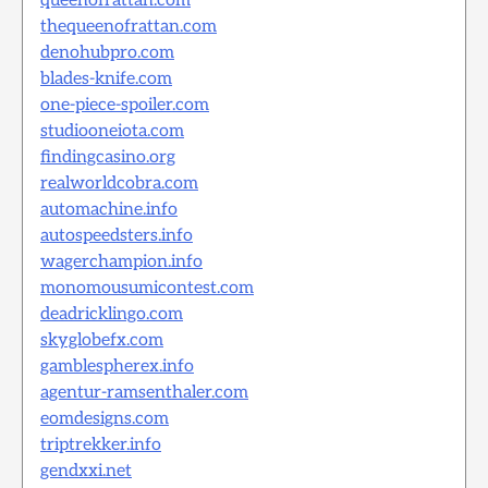
queenofrattan.com
thequeenofrattan.com
denohubpro.com
blades-knife.com
one-piece-spoiler.com
studiooneiota.com
findingcasino.org
realworldcobra.com
automachine.info
autospeedsters.info
wagerchampion.info
monomousumicontest.com
deadricklingo.com
skyglobefx.com
gamblespherex.info
agentur-ramsenthaler.com
eomdesigns.com
triptrekker.info
gendxxi.net