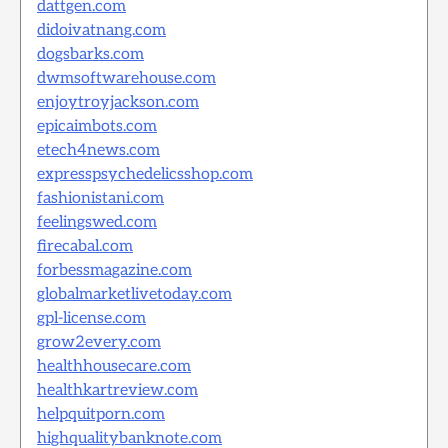
dattgen.com
didoivatnang.com
dogsbarks.com
dwmsoftwarehouse.com
enjoytroyjackson.com
epicaimbots.com
etech4news.com
expresspsychedelicsshop.com
fashionistani.com
feelingswed.com
firecabal.com
forbessmagazine.com
globalmarketlivetoday.com
gpl-license.com
grow2every.com
healthhousecare.com
healthkartreview.com
helpquitporn.com
highqualitybanknote.com