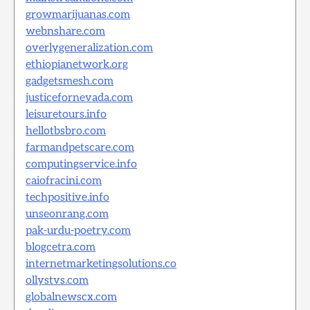
growmarijuanas.com
webnshare.com
overlygeneralization.com
ethiopianetwork.org
gadgetsmesh.com
justicefornevada.com
leisuretours.info
hellotbsbro.com
farmandpetscare.com
computingservice.info
caiofracini.com
techpositive.info
unseonrang.com
pak-urdu-poetry.com
blogcetra.com
internetmarketingsolutions.co
ollystvs.com
globalnewscx.com