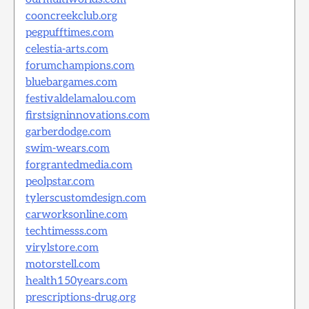
cooncreekclub.org
pegpufftimes.com
celestia-arts.com
forumchampions.com
bluebargames.com
festivaldelamalou.com
firstsigninnovations.com
garberdodge.com
swim-wears.com
forgrantedmedia.com
peolpstar.com
tylerscustomdesign.com
carworksonline.com
techtimesss.com
virylstore.com
motorstell.com
health150years.com
prescriptions-drug.org