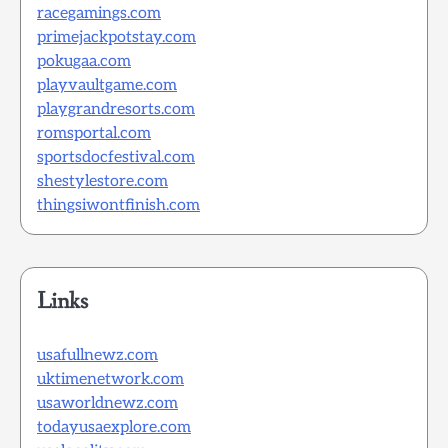
racegamings.com
primejackpotstay.com
pokugaa.com
playvaultgame.com
playgrandresorts.com
romsportal.com
sportsdocfestival.com
shestylestore.com
thingsiwontfinish.com
Links
usafullnewz.com
uktimenetwork.com
usaworldnewz.com
todayusaexplore.com