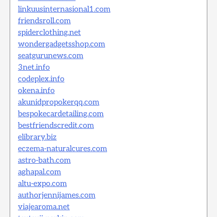
linkuusinternasional1.com
friendsroll.com
spiderclothing.net
wondergadgetsshop.com
seatgurunews.com
3net.info
codeplex.info
okena.info
akunidpropokerqq.com
bespokecardetailing.com
bestfriendscredit.com
elibrary.biz
eczema-naturalcures.com
astro-bath.com
aghapal.com
altu-expo.com
authorjennijames.com
viajearoma.net