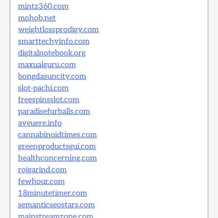
mintz360.com
mohob.net
weightlossprodigy.com
smarttechyinfo.com
digitalnotebook.org
maxualguru.com
bongdasuncity.com
slot-pachi.com
freespinsslot.com
paradisefurballs.com
aveuere.info
cannabinoidtimes.com
greenproductsgui.com
healthconcerning.com
rojgarind.com
fewhour.com
18minutetimer.com
semanticseostars.com
mainstreamzone.com