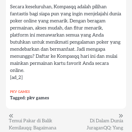
Secara keseluruhan, Kompasqq adalah pilihan
fantastis bagi siapa pun yang ingin menjelajahi dunia
poker online yang menarik. Dengan beragam
permainan, akses mudah, dan fitur menarik,
platform ini menawarkan semua yang Anda
butuhkan untuk menikmati pengalaman poker yang
mendebarkan dan bermanfaat. Jadi mengapa
menunggu? Daftar ke Kompasqq hari ini dan mulai
mainkan permainan kartu favorit Anda secara
online.
[ad_2]
PKV GAMES
Tagged:
pkv games
Post
Temui Pakar di Balik
Di Dalam Dunia
Kemilauqq: Bagaimana
JuraganQQ: Yang