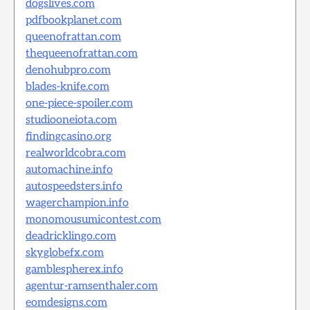
dogslives.com
pdfbookplanet.com
queenofrattan.com
thequeenofrattan.com
denohubpro.com
blades-knife.com
one-piece-spoiler.com
studiooneiota.com
findingcasino.org
realworldcobra.com
automachine.info
autospeedsters.info
wagerchampion.info
monomousumicontest.com
deadricklingo.com
skyglobefx.com
gamblespherex.info
agentur-ramsenthaler.com
eomdesigns.com