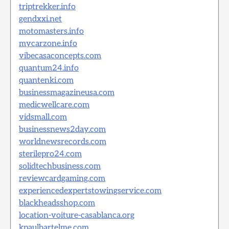
triptrekker.info
gendxxi.net
motomasters.info
mycarzone.info
vibecasaconcepts.com
quantum24.info
quantenki.com
businessmagazineusa.com
medicwellcare.com
vidsmall.com
businessnews2day.com
worldnewsrecords.com
sterilepro24.com
solidtechbusiness.com
reviewcardgaming.com
experiencedexpertstowingservice.com
blackheadsshop.com
location-voiture-casablanca.org
kpaulbartelme.com