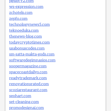
pgslot-r2.com
ws-expression.com
zchotels.com
zepfo.com
technologynews5.com
teknoeduka.com
thenews-blog.com
todaycryptotimes.com
usabonuscodes.com
sm-satta-makta-gods.com
softwaredegimnasios.com
soopermagazine.com
spacecoastdailys.com
readytrademark.com
renovationsrated.com
scoziarestaurant.com
seohart.com
set-cleaning.com
promodesignai.com