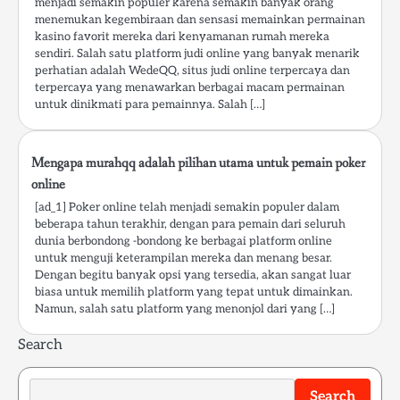
menjadi semakin populer karena semakin banyak orang
menemukan kegembiraan dan sensasi memainkan permainan
kasino favorit mereka dari kenyamanan rumah mereka
sendiri. Salah satu platform judi online yang banyak menarik
perhatian adalah WedeQQ, situs judi online terpercaya dan
terpercaya yang menawarkan berbagai macam permainan
untuk dinikmati para pemainnya. Salah […]
Mengapa murahqq adalah pilihan utama untuk pemain poker
online
[ad_1] Poker online telah menjadi semakin populer dalam
beberapa tahun terakhir, dengan para pemain dari seluruh
dunia berbondong -bondong ke berbagai platform online
untuk menguji keterampilan mereka dan menang besar.
Dengan begitu banyak opsi yang tersedia, akan sangat luar
biasa untuk memilih platform yang tepat untuk dimainkan.
Namun, salah satu platform yang menonjol dari yang […]
Search
Search