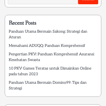
Recent Posts
Panduan Utama Bermain Sakong: Strategi dan
Aturan
Memahami ADUQQ: Panduan Komprehensif
Pengertian PKV: Panduan Komprehensif Asuransi
Kesehatan Swasta
10 PKV Games Teratas untuk Dimainkan Online
pada tahun 2023
Panduan Utama Bermain Domino99: Tips dan
Strategi