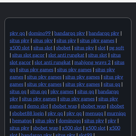
pkv qq
|
domino99
|
bandarqq pkv
|
bandarqq pkv
|
situs pkv
|
situs pkv
|
situs pkv
|
situs pkv games
|
x500 slot
|
situs slot
|
sbobet
|
situs pkv
|
slot
|
pg soft
|
situs slot gacor
|
slot anti rungkat
|
situs slot
|
situs
slot gacor
|
slot anti rungkat
|
mahjong ways 2
|
situs
qq
|
situs pkv games
|
situs pkv games
|
situs pkv
games
|
situs pkv games
|
situs pkv games
|
situs pkv
games
|
situs pkv games
|
situs pkv games
|
situs qq
|
situs qq
|
situs qq
|
pkv games
|
situs qq
|
bandarqq
pkv
|
situs pkv games
|
situs pkv games
|
situs pkv
games
|
demo slot
|
sbobet wap
|
sbobet wap
|
sbobet
|
sbobet88 login
|
pkv qq
|
pkv qq
|
menuqq
|
murniqq
|
hematqq
|
situs pkv
|
dominoqq
|
situs pkv
|
pkv
|
situs pkv
|
sbobet wap
|
x500 slot
|
x500 slot
|
x500
slot
|
bandarqq pkv
|
situs pkv
|
slot99
|