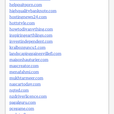
helpquitporn.com
highqualitybanknote.com
hostingnews24.com
hottstyle.com
howtodiyanything.com
inspiringearthlings.com
investindependent.com
kralbozguncu1.com
landscapinggainesvillefl.com
maisonhauturier.com
mascreator.com
menafahmi.com
mukhtarmeer.com
nascartoday.com
nqted.com
nzdriverlicence.com
pagalguru.com
pcegame.com