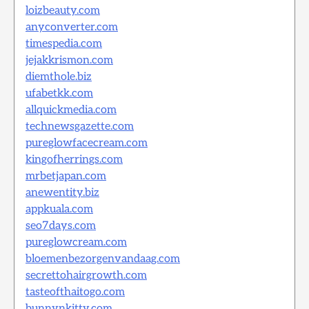
loizbeauty.com
anyconverter.com
timespedia.com
jejakkrismon.com
diemthole.biz
ufabetkk.com
allquickmedia.com
technewsgazette.com
pureglowfacecream.com
kingofherrings.com
mrbetjapan.com
anewentity.biz
appkuala.com
seo7days.com
pureglowcream.com
bloemenbezorgenvandaag.com
secrettohairgrowth.com
tasteofthaitogo.com
bunnynkitty.com