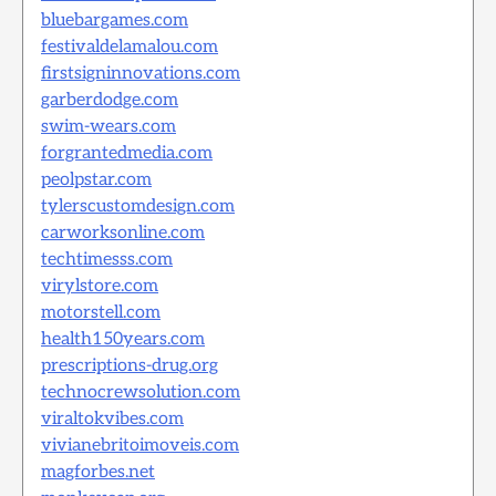
bluebargames.com
festivaldelamalou.com
firstsigninnovations.com
garberdodge.com
swim-wears.com
forgrantedmedia.com
peolpstar.com
tylerscustomdesign.com
carworksonline.com
techtimesss.com
virylstore.com
motorstell.com
health150years.com
prescriptions-drug.org
technocrewsolution.com
viraltokvibes.com
vivianebritoimoveis.com
magforbes.net