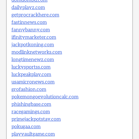
domdombd.com
dailyplayz.com
getprocrackhere.com
fastinnews.com
fannybanny.com
ifinitymarketer.com
jackpotkoning.com
modlinknetworks.com
longtimenewz.com
luckysportss.com
luckpeakplay.com
usamicronews.com
grofashion.com
pokemongoevolutioncalc.com
phishingbase.com
racegamings.com
primejackpotstay.com
pokugaa.com
playvaultgame.com