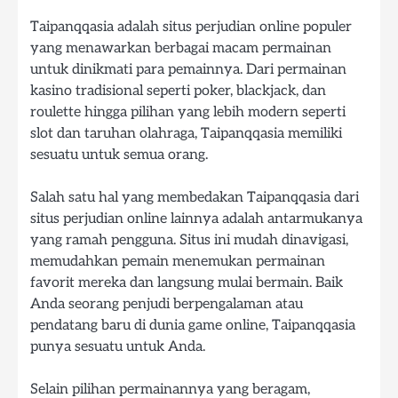
Taipanqqasia adalah situs perjudian online populer
yang menawarkan berbagai macam permainan
untuk dinikmati para pemainnya. Dari permainan
kasino tradisional seperti poker, blackjack, dan
roulette hingga pilihan yang lebih modern seperti
slot dan taruhan olahraga, Taipanqqasia memiliki
sesuatu untuk semua orang.
Salah satu hal yang membedakan Taipanqqasia dari
situs perjudian online lainnya adalah antarmukanya
yang ramah pengguna. Situs ini mudah dinavigasi,
memudahkan pemain menemukan permainan
favorit mereka dan langsung mulai bermain. Baik
Anda seorang penjudi berpengalaman atau
pendatang baru di dunia game online, Taipanqqasia
punya sesuatu untuk Anda.
Selain pilihan permainannya yang beragam,