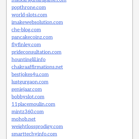
matkarajdhanigame.com
popthrone.com
world-slots.com
imakewebsolution.com
che-blog.com
pancakecoinz.com
flyfinley.com
prideconsultation.com
hountinglil.info
chakraaffirmations.net
bestjokes4u.com
lustgurgaon.com
geniejaar.com
bobbyslot.com
11placemoulin.com
mintz360.com
mohob.net
weightlossprodigy.com
smarttechyinfo.com