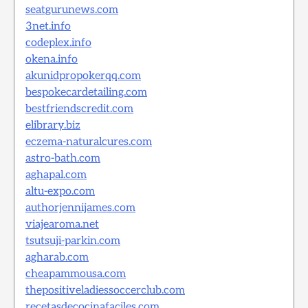
seatgurunews.com
3net.info
codeplex.info
okena.info
akunidpropokerqq.com
bespokecardetailing.com
bestfriendscredit.com
elibrary.biz
eczema-naturalcures.com
astro-bath.com
aghapal.com
altu-expo.com
authorjennijames.com
viajearoma.net
tsutsuji-parkin.com
agharab.com
cheapammousa.com
thepositiveladiessoccerclub.com
recetasdecocinafaciles.com