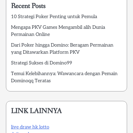
Recent Posts
10 Strategi Poker Penting untuk Pemula
Mengapa PKV Games Mengambil alih Dunia
Permainan Online
Dari Poker hingga Domino: Beragam Permainan
yang Ditawarkan Platform PKV
Strategi Sukses di Domino99
Temui Kelebihannya: Wawancara dengan Pemain
Dominoqq Teratas
LINK LAINNYA
live draw hk lotto