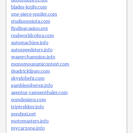
denohubpro.com
blades-knife.com
one-piece-spoiler.com
studiooneiota.com
findingcasino.org
realworldcobra.com
automachine.info
autospeedsters.info
wagerchampion.info
monomousumicontest.com
deadricklingo.com
skyglobefx.com
gamblespherex.info
agentur-ramsenthaler.com
eomdesigns.com
triptrekker.info
gendxxi.net
motomasters.info
mycarzone.info