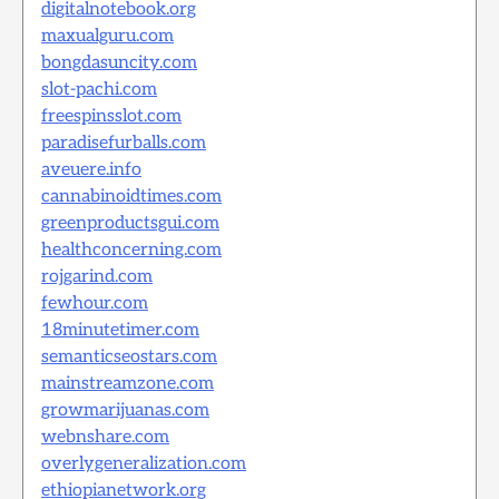
digitalnotebook.org
maxualguru.com
bongdasuncity.com
slot-pachi.com
freespinsslot.com
paradisefurballs.com
aveuere.info
cannabinoidtimes.com
greenproductsgui.com
healthconcerning.com
rojgarind.com
fewhour.com
18minutetimer.com
semanticseostars.com
mainstreamzone.com
growmarijuanas.com
webnshare.com
overlygeneralization.com
ethiopianetwork.org