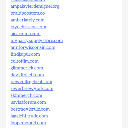
ampajavierdemiguel.org
brainboosters.co
amberlately.com
joycebriscoe.com
aicarmina.com
mypartysupplystore.com
annforwisconsin.com
findjaipur.com
cultofjim.com
glimmerick.com
davidfollett.com
newcollegebeat.com
reverbnewyork.com
skinmerch.com
usvisaforum.com
bestmovierulz.com
jagalchi-trade.com
loopersound.com