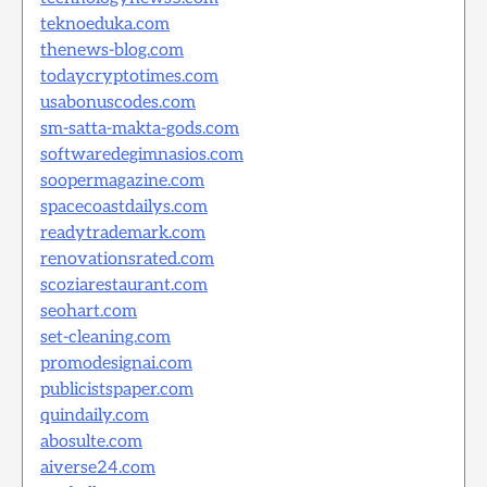
teknoeduka.com
thenews-blog.com
todaycryptotimes.com
usabonuscodes.com
sm-satta-makta-gods.com
softwaredegimnasios.com
soopermagazine.com
spacecoastdailys.com
readytrademark.com
renovationsrated.com
scoziarestaurant.com
seohart.com
set-cleaning.com
promodesignai.com
publicistspaper.com
quindaily.com
abosulte.com
aiverse24.com