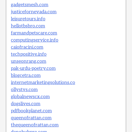
gadgetsmesh.com
justicefornevada.com
leisuretours.info
hellotbsbro.com
farmandpetscare.com
computingservice.info
caiofracini.com
techpositive.info
unseonrang.com
pak-urdu-poetry.com
blogcetra.com
internetmarketingsolutions.co
ollystvs.com
globalnewscx.com
dogslives.com
pdfbookplanet.com
queenofrattan.com
thequeenofrattan.com