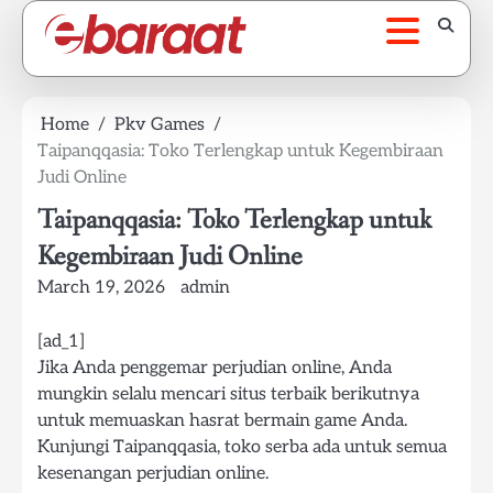
Skip
to
content
Home
Pkv Games
Taipanqqasia: Toko Terlengkap untuk Kegembiraan
Judi Online
Taipanqqasia: Toko Terlengkap untuk
Kegembiraan Judi Online
March 19, 2026
admin
[ad_1]
Jika Anda penggemar perjudian online, Anda
mungkin selalu mencari situs terbaik berikutnya
untuk memuaskan hasrat bermain game Anda.
Kunjungi Taipanqqasia, toko serba ada untuk semua
kesenangan perjudian online.