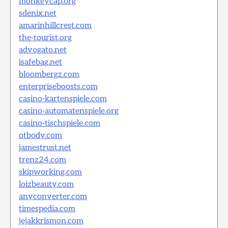
monkeycap.org
sdenix.net
amarinhillcrest.com
the-tourist.org
advogato.net
isafebag.net
bloombergz.com
enterpriseboosts.com
casino-kartenspiele.com
casino-automatenspiele.org
casino-tischspiele.com
otbody.com
jamestrust.net
trenz24.com
skipworking.com
loizbeauty.com
anyconverter.com
timespedia.com
jejakkrismon.com