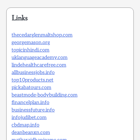
Links
thecedarglenmaltshop.com
georgemason.org
topicinhindi.com
uklanguageacademy.com
lindehealthcarefree.com
allbusinessjobs.info
top10products.net
pickabatours.com
beastmode-bodybuilding.com
financelplan.info
businessfuture.info
infojudibet.com
cbdmap.info
deanbeanxn.com