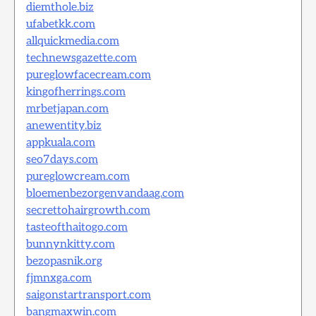
diemthole.biz
ufabetkk.com
allquickmedia.com
technewsgazette.com
pureglowfacecream.com
kingofherrings.com
mrbetjapan.com
anewentity.biz
appkuala.com
seo7days.com
pureglowcream.com
bloemenbezorgenvandaag.com
secrettohairgrowth.com
tasteofthaitogo.com
bunnynkitty.com
bezopasnik.org
fjmnxga.com
saigonstartransport.com
bangmaxwin.com