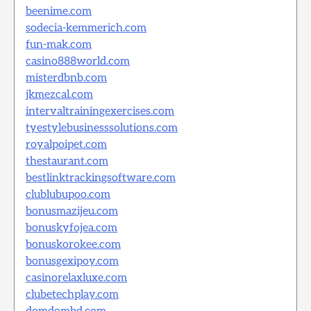
beenime.com
sodecia-kemmerich.com
fun-mak.com
casino888world.com
misterdbnb.com
jkmezcal.com
intervaltrainingexercises.com
tyestylebusinesssolutions.com
royalpoipet.com
thestaurant.com
bestlinktrackingsoftware.com
clublubupoo.com
bonusmazijeu.com
bonuskyfojea.com
bonuskorokee.com
bonusgexipoy.com
casinorelaxluxe.com
clubetechplay.com