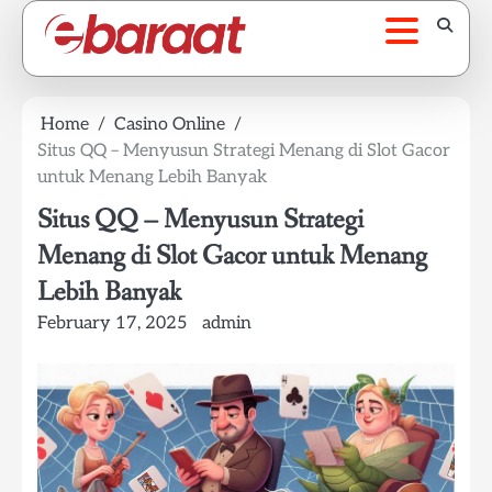
Skip
to
content
Home
Casino Online
Situs QQ – Menyusun Strategi Menang di Slot Gacor
untuk Menang Lebih Banyak
Situs QQ – Menyusun Strategi
Menang di Slot Gacor untuk Menang
Lebih Banyak
February 17, 2025
admin