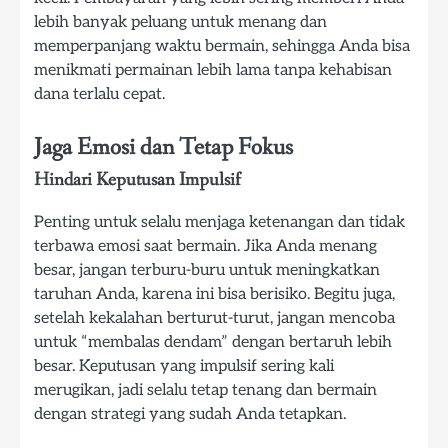
lebih banyak peluang untuk menang dan
memperpanjang waktu bermain, sehingga Anda bisa
menikmati permainan lebih lama tanpa kehabisan
dana terlalu cepat.
Jaga Emosi dan Tetap Fokus
Hindari Keputusan Impulsif
Penting untuk selalu menjaga ketenangan dan tidak
terbawa emosi saat bermain. Jika Anda menang
besar, jangan terburu-buru untuk meningkatkan
taruhan Anda, karena ini bisa berisiko. Begitu juga,
setelah kekalahan berturut-turut, jangan mencoba
untuk “membalas dendam” dengan bertaruh lebih
besar. Keputusan yang impulsif sering kali
merugikan, jadi selalu tetap tenang dan bermain
dengan strategi yang sudah Anda tetapkan.