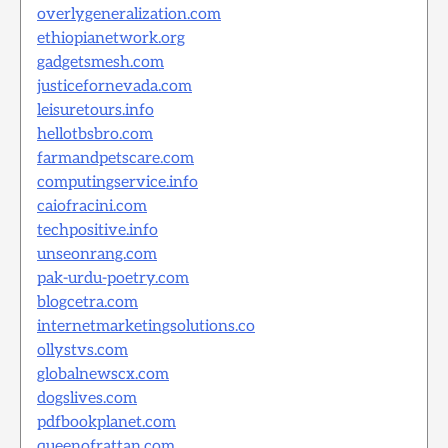
overlygeneralization.com
ethiopianetwork.org
gadgetsmesh.com
justicefornevada.com
leisuretours.info
hellotbsbro.com
farmandpetscare.com
computingservice.info
caiofracini.com
techpositive.info
unseonrang.com
pak-urdu-poetry.com
blogcetra.com
internetmarketingsolutions.co
ollystvs.com
globalnewscx.com
dogslives.com
pdfbookplanet.com
queenofrattan.com