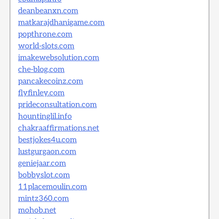
deanbeanxn.com
matkarajdhanigame.com
popthrone.com
world-slots.com
imakewebsolution.com
che-blog.com
pancakecoinz.com
flyfinley.com
prideconsultation.com
hountinglil.info
chakraaffirmations.net
bestjokes4u.com
lustgurgaon.com
geniejaar.com
bobbyslot.com
11placemoulin.com
mintz360.com
mohob.net