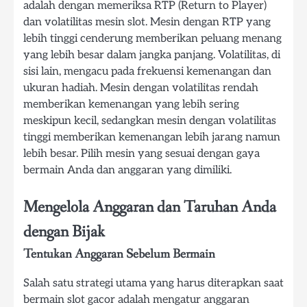
adalah dengan memeriksa RTP (Return to Player)
dan volatilitas mesin slot. Mesin dengan RTP yang
lebih tinggi cenderung memberikan peluang menang
yang lebih besar dalam jangka panjang. Volatilitas, di
sisi lain, mengacu pada frekuensi kemenangan dan
ukuran hadiah. Mesin dengan volatilitas rendah
memberikan kemenangan yang lebih sering
meskipun kecil, sedangkan mesin dengan volatilitas
tinggi memberikan kemenangan lebih jarang namun
lebih besar. Pilih mesin yang sesuai dengan gaya
bermain Anda dan anggaran yang dimiliki.
Mengelola Anggaran dan Taruhan Anda
dengan Bijak
Tentukan Anggaran Sebelum Bermain
Salah satu strategi utama yang harus diterapkan saat
bermain slot gacor adalah mengatur anggaran