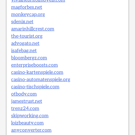
vivianebritoimoveis.com
magforbes.net
monkeycap.org
sdenix.net
amarinhillcrest.com
the-tourist.org
advogato.net
isafebag.net
bloombergz.com
enterpriseboosts.com
casino-kartenspiele.com
casino-automatenspiele.org
casino-tischspiele.com
otbody.com
jamestrust.net
trenz24.com
skipworking.com
loizbeauty.com
anyconverter.com