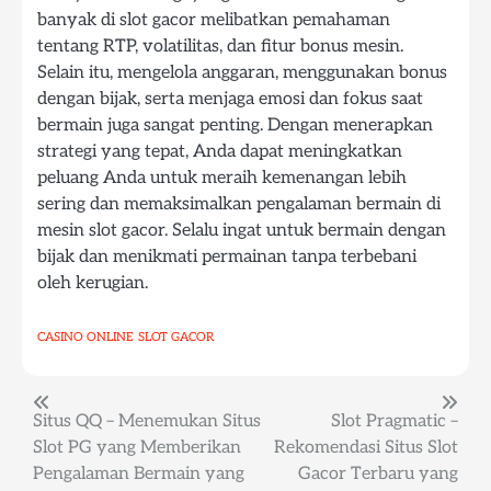
banyak di slot gacor melibatkan pemahaman
tentang RTP, volatilitas, dan fitur bonus mesin.
Selain itu, mengelola anggaran, menggunakan bonus
dengan bijak, serta menjaga emosi dan fokus saat
bermain juga sangat penting. Dengan menerapkan
strategi yang tepat, Anda dapat meningkatkan
peluang Anda untuk meraih kemenangan lebih
sering dan memaksimalkan pengalaman bermain di
mesin slot gacor. Selalu ingat untuk bermain dengan
bijak dan menikmati permainan tanpa terbebani
oleh kerugian.
CASINO ONLINE
SLOT GACOR
Post
Situs QQ – Menemukan Situs
Slot Pragmatic –
Slot PG yang Memberikan
Rekomendasi Situs Slot
navigation
Pengalaman Bermain yang
Gacor Terbaru yang