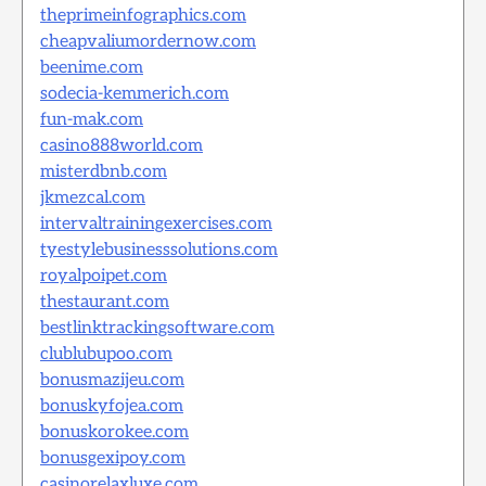
theprimeinfographics.com
cheapvaliumordernow.com
beenime.com
sodecia-kemmerich.com
fun-mak.com
casino888world.com
misterdbnb.com
jkmezcal.com
intervaltrainingexercises.com
tyestylebusinesssolutions.com
royalpoipet.com
thestaurant.com
bestlinktrackingsoftware.com
clublubupoo.com
bonusmazijeu.com
bonuskyfojea.com
bonuskorokee.com
bonusgexipoy.com
casinorelaxluxe.com