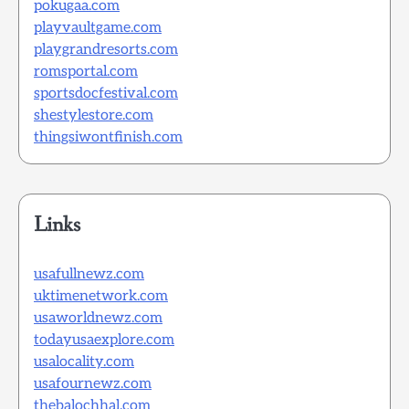
pokugaa.com
playvaultgame.com
playgrandresorts.com
romsportal.com
sportsdocfestival.com
shestylestore.com
thingsiwontfinish.com
Links
usafullnewz.com
uktimenetwork.com
usaworldnewz.com
todayusaexplore.com
usalocality.com
usafournewz.com
thebalochhal.com