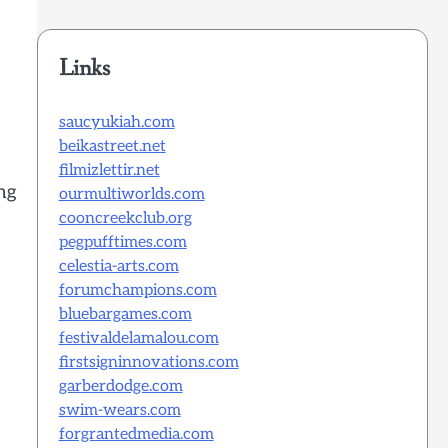
Links
saucyukiah.com
beikastreet.net
filmizlettir.net
ng
ourmultiworlds.com
cooncreekclub.org
pegpufftimes.com
celestia-arts.com
forumchampions.com
bluebargames.com
festivaldelamalou.com
firstsigninnovations.com
garberdodge.com
swim-wears.com
forgrantedmedia.com