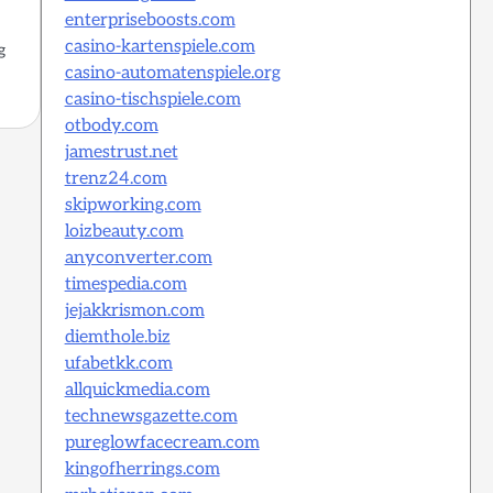
enterpriseboosts.com
casino-kartenspiele.com
g
casino-automatenspiele.org
casino-tischspiele.com
otbody.com
jamestrust.net
trenz24.com
skipworking.com
loizbeauty.com
anyconverter.com
timespedia.com
jejakkrismon.com
diemthole.biz
ufabetkk.com
allquickmedia.com
technewsgazette.com
pureglowfacecream.com
kingofherrings.com