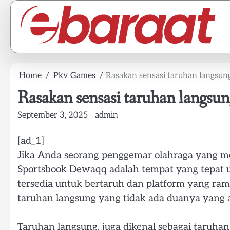
Skip
to
content
Home
Pkv Games
Rasakan sensasi taruhan langsu
Rasakan sensasi taruhan langs
September 3, 2025
admin
[ad_1]
Jika Anda seorang penggemar olahraga yang m
Sportsbook Dewaqq adalah tempat yang tepat 
tersedia untuk bertaruh dan platform yang 
taruhan langsung yang tidak ada duanya yang 
Taruhan langsung, juga dikenal sebagai taru