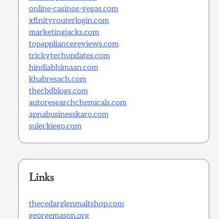
online-casinos-vegas.com
xfinityrouterlogin.com
marketingjacks.com
topappliancereviews.com
trickytechupdates.com
hindiabhimaan.com
khabresach.com
thecbdblogs.com
autoresearchchemicals.com
apnabusinesskaro.com
suleckiego.com
Links
thecedarglenmaltshop.com
georgemason.org