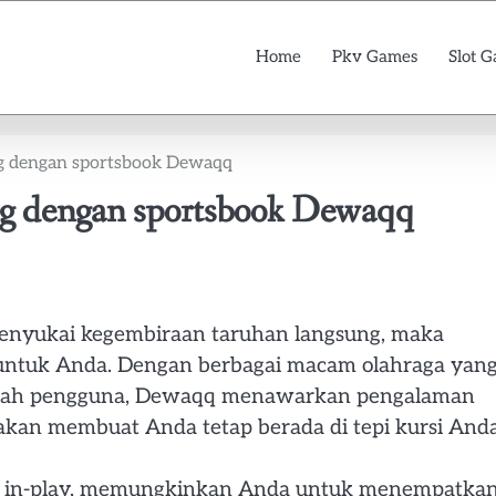
Home
Pkv Games
Slot G
ng dengan sportsbook Dewaqq
ung dengan sportsbook Dewaqq
enyukai kegembiraan taruhan langsung, maka
untuk Anda. Dengan berbagai macam olahraga yan
ramah pengguna, Dewaqq menawarkan pengalaman
akan membuat Anda tetap berada di tepi kursi Anda
han in-play, memungkinkan Anda untuk menempatka