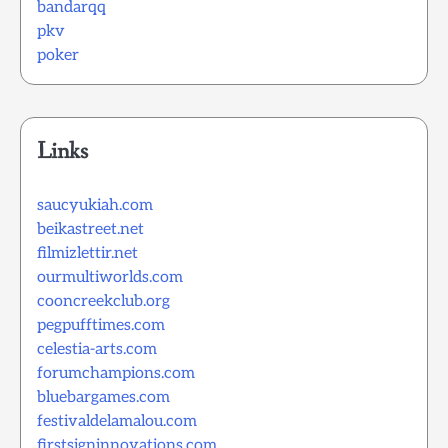
bandarqq
pkv
poker
Links
saucyukiah.com
beikastreet.net
filmizlettir.net
ourmultiworlds.com
cooncreekclub.org
pegpufftimes.com
celestia-arts.com
forumchampions.com
bluebargames.com
festivaldelamalou.com
firstsigninnovations.com