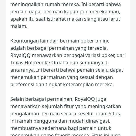
meninggalkan rumah mereka. Ini berarti bahwa
pemain dapat bermain kapan pun mereka mau,
apakah itu saat istirahat makan siang atau larut
malam.
Keuntungan lain dari bermain poker online
adalah berbagai permainan yang tersedia.
RoyalQQ menawarkan berbagai variasi poker, dari
Texas Hold’em ke Omaha dan semuanya di
antaranya. Ini berarti bahwa pemain selalu dapat
menemukan permainan yang sesuai dengan
preferensi dan tingkat keterampilan mereka.
Selain berbagai permainan, RoyalQQ juga
menawarkan sejumlah fitur yang meningkatkan
pengalaman bermain secara keseluruhan. Situs
ini ramah pengguna dan mudah dinavigasi,
membuatnya sederhana bagi pemain untuk
menemukan game favorit mereka. Situs ini juga