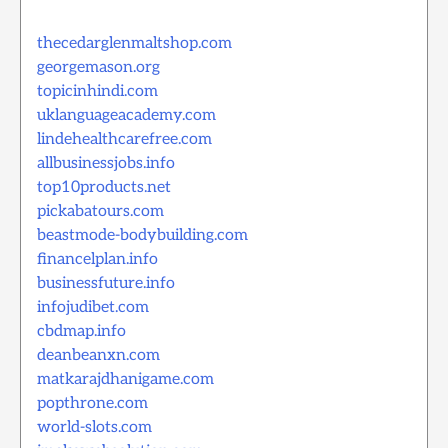
thecedarglenmaltshop.com
georgemason.org
topicinhindi.com
uklanguageacademy.com
lindehealthcarefree.com
allbusinessjobs.info
top10products.net
pickabatours.com
beastmode-bodybuilding.com
financelplan.info
businessfuture.info
infojudibet.com
cbdmap.info
deanbeanxn.com
matkarajdhanigame.com
popthrone.com
world-slots.com