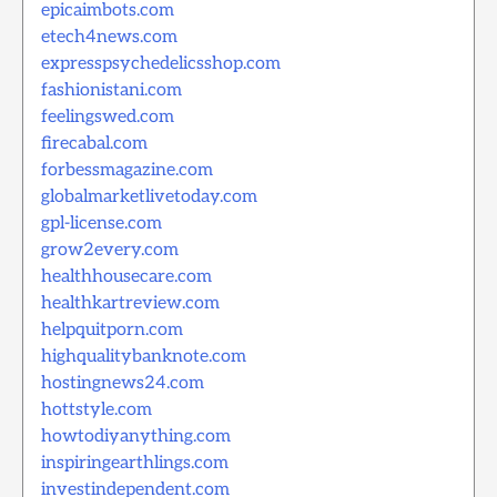
epicaimbots.com
etech4news.com
expresspsychedelicsshop.com
fashionistani.com
feelingswed.com
firecabal.com
forbessmagazine.com
globalmarketlivetoday.com
gpl-license.com
grow2every.com
healthhousecare.com
healthkartreview.com
helpquitporn.com
highqualitybanknote.com
hostingnews24.com
hottstyle.com
howtodiyanything.com
inspiringearthlings.com
investindependent.com