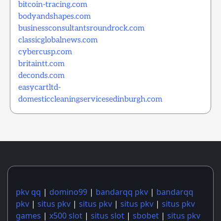
bitcoin-tracing.com
bodyandshapes.com
businessconsultantsroundrock.com
classicglobalnews.com
cybercusp.com
britaintt.com
deconds.com
easycartltd-
domesticcleaningservicesedinburgh.com
pkv qq
|
domino99
|
bandarqq pkv
|
bandarqq
pkv
|
situs pkv
|
situs pkv
|
situs pkv
|
situs pkv
games
|
x500 slot
|
situs slot
|
sbobet
|
situs pkv