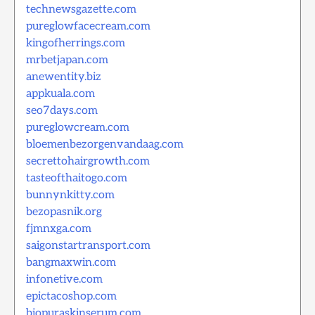
technewsgazette.com
pureglowfacecream.com
kingofherrings.com
mrbetjapan.com
anewentity.biz
appkuala.com
seo7days.com
pureglowcream.com
bloemenbezorgenvandaag.com
secrettohairgrowth.com
tasteofthaitogo.com
bunnynkitty.com
bezopasnik.org
fjmnxga.com
saigonstartransport.com
bangmaxwin.com
infonetive.com
epictacoshop.com
biopuraskinserum.com