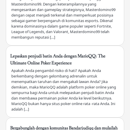
Masterdomino99. Dengan keterampilannya yang
mengesankan dan gameplay strategisnya, Masterdomino99
dengan cepat menjadi terkenal dan memperkuat posisinya
sebagai gamer berpengaruh di komunitas esports. Dikenal
karena dominasinya dalam game populer seperti Fortnite,
League of Legends, dan Valorant, Masterdomino99 telah
membangun reputasi […]
Lepaskan penjudi batin Anda dengan MarioQQ: The
Ultimate Online Poker Experience
Apakah Anda pengambil risiko di hati? Apakah Anda
berkembang dengan gelombang adrenalin untuk
menempatkan taruhan dan mengakali lawan Anda? Jika
demikian, maka MarioQQ adalah platform poker online yang
sempurna bagi Anda untuk melepaskan penjudi batin Anda
dan membawa permainan poker Anda ke level berikutnya.
MarioQQ bukan hanya situs poker online rata -rata Anda. Ini
adalah […]
Bergabunglah dengan komunitas Bandarjudiqq dan mulailah