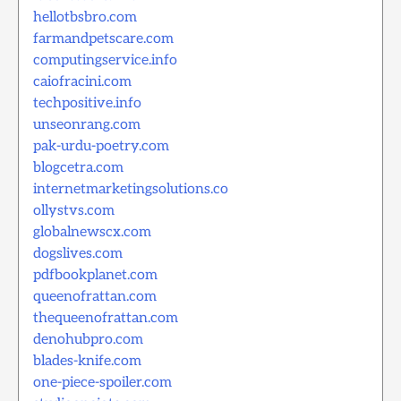
hellotbsbro.com
farmandpetscare.com
computingservice.info
caiofracini.com
techpositive.info
unseonrang.com
pak-urdu-poetry.com
blogcetra.com
internetmarketingsolutions.co
ollystvs.com
globalnewscx.com
dogslives.com
pdfbookplanet.com
queenofrattan.com
thequeenofrattan.com
denohubpro.com
blades-knife.com
one-piece-spoiler.com