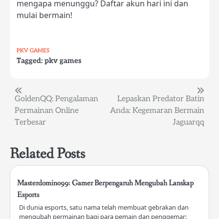
mengapa menunggu? Daftar akun hari ini dan
mulai bermain!
PKV GAMES
Tagged:
pkv games
Post
GoldenQQ: Pengalaman
Lepaskan Predator Batin
Permainan Online
Anda: Kegemaran Bermain
navigation
Terbesar
Jaguarqq
Related Posts
Masterdomino99: Gamer Berpengaruh Mengubah Lanskap
Esports
Di dunia esports, satu nama telah membuat gebrakan dan
mengubah permainan bagi para pemain dan penggemar: