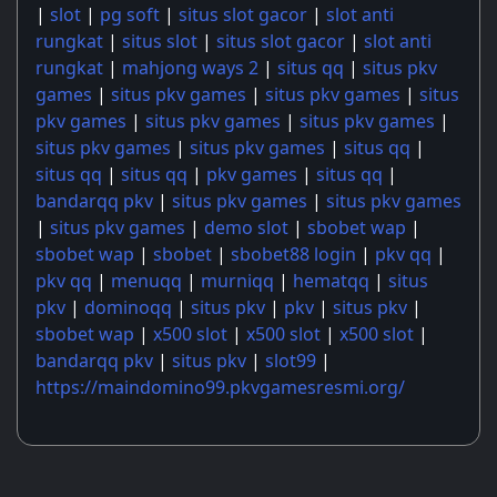
|
slot
|
pg soft
|
situs slot gacor
|
slot anti
rungkat
|
situs slot
|
situs slot gacor
|
slot anti
rungkat
|
mahjong ways 2
|
situs qq
|
situs pkv
games
|
situs pkv games
|
situs pkv games
|
situs
pkv games
|
situs pkv games
|
situs pkv games
|
situs pkv games
|
situs pkv games
|
situs qq
|
situs qq
|
situs qq
|
pkv games
|
situs qq
|
bandarqq pkv
|
situs pkv games
|
situs pkv games
|
situs pkv games
|
demo slot
|
sbobet wap
|
sbobet wap
|
sbobet
|
sbobet88 login
|
pkv qq
|
pkv qq
|
menuqq
|
murniqq
|
hematqq
|
situs
pkv
|
dominoqq
|
situs pkv
|
pkv
|
situs pkv
|
sbobet wap
|
x500 slot
|
x500 slot
|
x500 slot
|
bandarqq pkv
|
situs pkv
|
slot99
|
https://maindomino99.pkvgamesresmi.org/