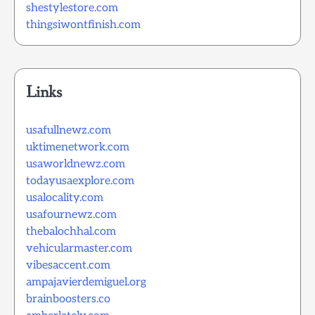
shestylestore.com
thingsiwontfinish.com
Links
usafullnewz.com
uktimenetwork.com
usaworldnewz.com
todayusaexplore.com
usalocality.com
usafournewz.com
thebalochhal.com
vehicularmaster.com
vibesaccent.com
ampajavierdemiguel.org
brainboosters.co