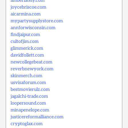
amberlately.com
joycebriscoe.com
aicarmina.com
mypartysupplystore.com
annforwisconsin.com
findjaipur.com
cultofjim.com
glimmerick.com
davidfollett.com
newcollegebeat.com
reverbnewyork.com
skinmerch.com
usvisaforum.com
bestmovierulz.com
jagalchi-trade.com
loopersound.com
minapenelope.com
justicereformalliance.com
cryptoglax.com