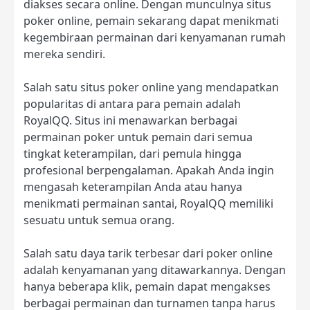
diakses secara online. Dengan munculnya situs
poker online, pemain sekarang dapat menikmati
kegembiraan permainan dari kenyamanan rumah
mereka sendiri.
Salah satu situs poker online yang mendapatkan
popularitas di antara para pemain adalah
RoyalQQ. Situs ini menawarkan berbagai
permainan poker untuk pemain dari semua
tingkat keterampilan, dari pemula hingga
profesional berpengalaman. Apakah Anda ingin
mengasah keterampilan Anda atau hanya
menikmati permainan santai, RoyalQQ memiliki
sesuatu untuk semua orang.
Salah satu daya tarik terbesar dari poker online
adalah kenyamanan yang ditawarkannya. Dengan
hanya beberapa klik, pemain dapat mengakses
berbagai permainan dan turnamen tanpa harus