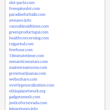
slot-pachi.com
freespinsslot.com
paradisefurballs.com
aveuere.info
cannabinoidtimes.com
greenproductsgui.com
healthconcerning.com
rojgarind.com
fewhour.com
18minutetimer.com
semanticseostars.com
mainstreamzone.com
growmarijuanas.com
webnshare.com
overlygeneralization.com
ethiopianetwork.org
gadgetsmesh.com
justicefornevada.com
leisuretours.info