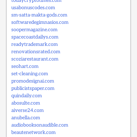
todaycryptotimes.com
usabonuscodes.com
sm-satta-makta-gods.com
softwaredegimnasios.com
soopermagazine.com
spacecoastdailys.com
readytrademark.com
renovationsrated.com
scoziarestaurant.com
seohart.com
set-cleaning.com
promodesignai.com
publicistspaper.com
quindaily.com
abosulte.com
aiverse24.com
anubella.com
audiobooksonaudible.com
beautenetwork.com