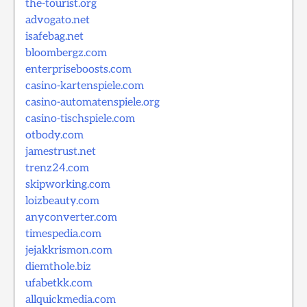
the-tourist.org
advogato.net
isafebag.net
bloombergz.com
enterpriseboosts.com
casino-kartenspiele.com
casino-automatenspiele.org
casino-tischspiele.com
otbody.com
jamestrust.net
trenz24.com
skipworking.com
loizbeauty.com
anyconverter.com
timespedia.com
jejakkrismon.com
diemthole.biz
ufabetkk.com
allquickmedia.com