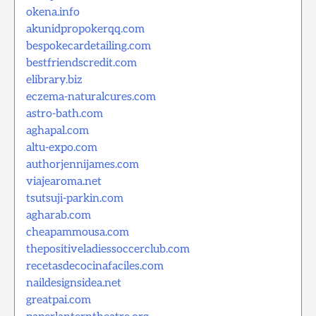
okena.info
akunidpropokerqq.com
bespokecardetailing.com
bestfriendscredit.com
elibrary.biz
eczema-naturalcures.com
astro-bath.com
aghapal.com
altu-expo.com
authorjennijames.com
viajearoma.net
tsutsuji-parkin.com
agharab.com
cheapammousa.com
thepositiveladiessoccerclub.com
recetasdecocinafaciles.com
naildesignsidea.net
greatpai.com