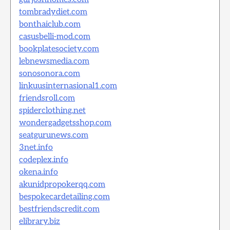
tombradydiet.com
bonthaiclub.com
casusbelli-mod.com
bookplatesociety.com
lebnewsmedia.com
sonosonora.com
linkuusinternasional1.com
friendsroll.com
spiderclothing.net
wondergadgetsshop.com
seatgurunews.com
3net.info
codeplex.info
okena.info
akunidpropokerqq.com
bespokecardetailing.com
bestfriendscredit.com
elibrary.biz