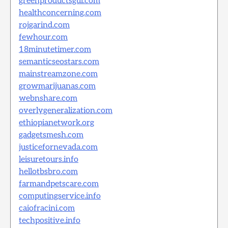
greenproductsgui.com
healthconcerning.com
rojgarind.com
fewhour.com
18minutetimer.com
semanticseostars.com
mainstreamzone.com
growmarijuanas.com
webnshare.com
overlygeneralization.com
ethiopianetwork.org
gadgetsmesh.com
justicefornevada.com
leisuretours.info
hellotbsbro.com
farmandpetscare.com
computingservice.info
caiofracini.com
techpositive.info