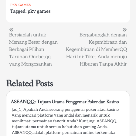
PKV GAMES
Tagged:
pkv games
Post
Bersiaplah untuk
Bergabunglah dengan
Menang Besar dengan
Kegembiraan dan
navigation
Berbagai Pilihan
Kegembiraan di MemberQQ
Taruhan Onebetqq
Hari Ini: Tiket Anda menuju
yang Mengesankan
Hiburan Tanpa Akhir
Related Posts
ASEANQQ: Tujuan Utama Penggemar Poker dan Kasino
[ad_1] Apakah Anda seorang penggemar poker atau kasino
yang mencari platform yang andal dan menarik untuk
menikmati permainan favorit Anda? Kunjungi ASEANQQ,
tujuan utama untuk semua kebutuhan gaming Anda.
ASEANQQ adalah platform permainan online terkemuka