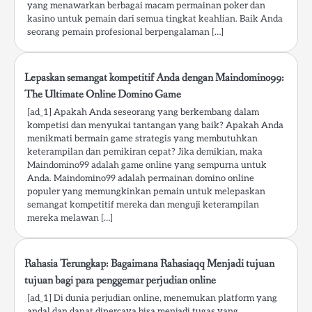
yang menawarkan berbagai macam permainan poker dan
kasino untuk pemain dari semua tingkat keahlian. Baik Anda
seorang pemain profesional berpengalaman […]
Lepaskan semangat kompetitif Anda dengan Maindomino99:
The Ultimate Online Domino Game
[ad_1] Apakah Anda seseorang yang berkembang dalam
kompetisi dan menyukai tantangan yang baik? Apakah Anda
menikmati bermain game strategis yang membutuhkan
keterampilan dan pemikiran cepat? Jika demikian, maka
Maindomino99 adalah game online yang sempurna untuk
Anda. Maindomino99 adalah permainan domino online
populer yang memungkinkan pemain untuk melepaskan
semangat kompetitif mereka dan menguji keterampilan
mereka melawan […]
Rahasia Terungkap: Bagaimana Rahasiaqq Menjadi tujuan
tujuan bagi para penggemar perjudian online
[ad_1] Di dunia perjudian online, menemukan platform yang
andal dan dapat dipercaya bisa menjadi tugas yang