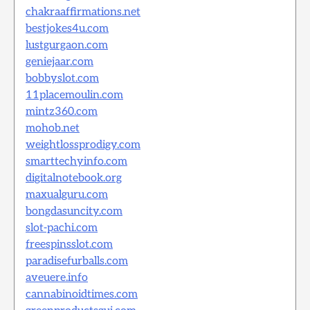
chakraaffirmations.net
bestjokes4u.com
lustgurgaon.com
geniejaar.com
bobbyslot.com
11placemoulin.com
mintz360.com
mohob.net
weightlossprodigy.com
smarttechyinfo.com
digitalnotebook.org
maxualguru.com
bongdasuncity.com
slot-pachi.com
freespinsslot.com
paradisefurballs.com
aveuere.info
cannabinoidtimes.com