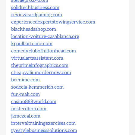
sterilepro24.com
solidtechbusiness.com
reviewcardgaming.com
experiencedexpertstowingservice.com
blackheadsshop.com
location-voiture-casablanca.org
kpaulbartelme.com
comedyclubofhiltonhead.com
virtualartsassistant.com
theprimeinfographics.com
cheapvaliumordernow.com
beenime.com
sodecia-kemmerich.com
fun-mak.com
casino888world.com
misterdbnb.com
jkmezcal.com
intervaltrainingexercises.com
tyestylebusinesssolutions.com