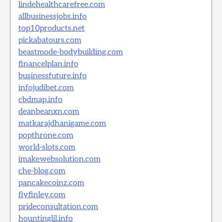
lindehealthcarefree.com
allbusinessjobs.info
top10products.net
pickabatours.com
beastmode-bodybuilding.com
financelplan.info
businessfuture.info
infojudibet.com
cbdmap.info
deanbeanxn.com
matkarajdhanigame.com
popthrone.com
world-slots.com
imakewebsolution.com
che-blog.com
pancakecoinz.com
flyfinley.com
prideconsultation.com
hountinglil.info