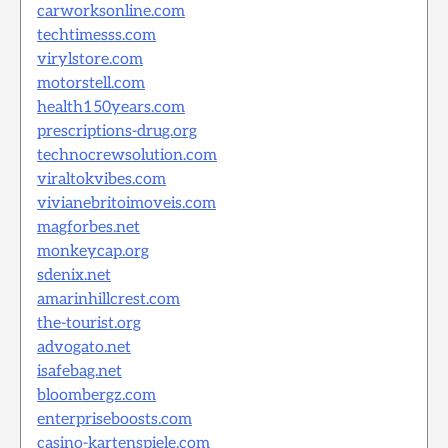
carworksonline.com
techtimesss.com
virylstore.com
motorstell.com
health150years.com
prescriptions-drug.org
technocrewsolution.com
viraltokvibes.com
vivianebritoimoveis.com
magforbes.net
monkeycap.org
sdenix.net
amarinhillcrest.com
the-tourist.org
advogato.net
isafebag.net
bloombergz.com
enterpriseboosts.com
casino-kartenspiele.com