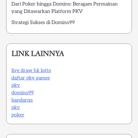
Dari Poker hingga Domino: Beragam Permainan
yang Ditawarkan Platform PKV
Strategi Sukses di Domino99
LINK LAINNYA
live draw hk lotto
daftar pkv games
pkv
domino99
bandarqq
pkv
poker