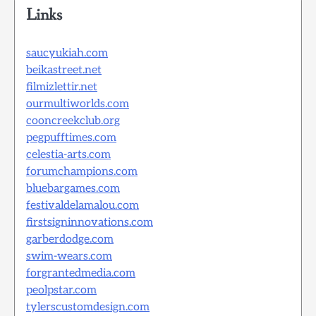
Links
saucyukiah.com
beikastreet.net
filmizlettir.net
ourmultiworlds.com
cooncreekclub.org
pegpufftimes.com
celestia-arts.com
forumchampions.com
bluebargames.com
festivaldelamalou.com
firstsigninnovations.com
garberdodge.com
swim-wears.com
forgrantedmedia.com
peolpstar.com
tylerscustomdesign.com