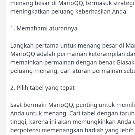
menang besar di MarioQQ, termasuk strateg
meningkatkan peluang keberhasilan Anda.
1. Memahami aturannya
Langkah pertama untuk menang besar di M
MarioQQ adalah permainan keterampilan dan 
memainkan permainan dengan benar. Biasakan
peluang menang, dan aturan permainan seb
2. Pilih tabel yang tepat
Saat bermain MarioQQ, penting untuk memil
Anda untuk menang. Cari tabel dengan tar
tinggi, karena ini akan memungkinkan Anda 
berpotensi memenangkan hadiah yang lebih b