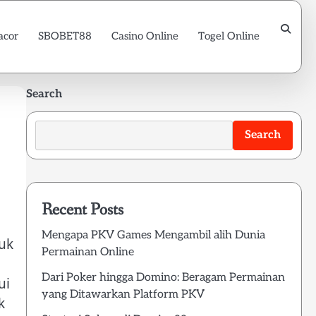
acor
SBOBET88
Casino Online
Togel Online
Search
Search
Recent Posts
Mengapa PKV Games Mengambil alih Dunia
uk
Permainan Online
Dari Poker hingga Domino: Beragam Permainan
ui
yang Ditawarkan Platform PKV
k