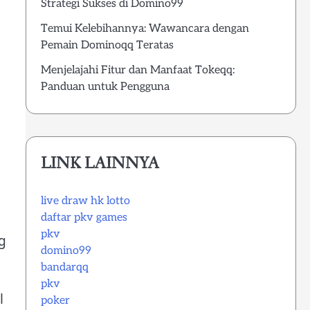
Strategi Sukses di Domino99
Temui Kelebihannya: Wawancara dengan
Pemain Dominoqq Teratas
Menjelajahi Fitur dan Manfaat Tokeqq:
Panduan untuk Pengguna
LINK LAINNYA
live draw hk lotto
daftar pkv games
pkv
g
domino99
bandarqq
pkv
l
poker