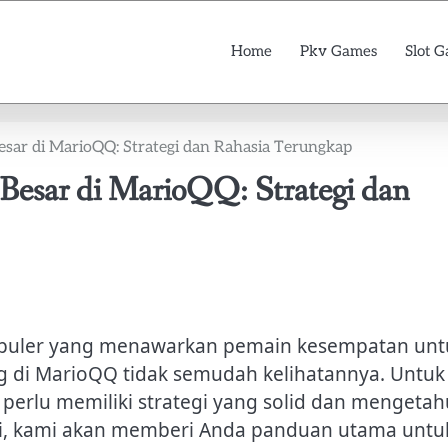
Home
Pkv Games
Slot G
ar di MarioQQ: Strategi dan Rahasia Terungkap
esar di MarioQQ: Strategi dan
opuler yang menawarkan pemain kesempatan unt
di MarioQQ tidak semudah kelihatannya. Untuk
perlu memiliki strategi yang solid dan mengetah
ini, kami akan memberi Anda panduan utama untu