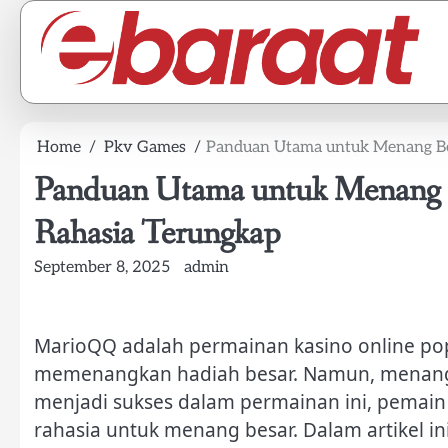
Skip
to
content
Home
Pkv Games
Panduan Utama untuk Menang Bes
Panduan Utama untuk Menang B
Rahasia Terungkap
September 8, 2025
admin
MarioQQ adalah permainan kasino online p
memenangkan hadiah besar. Namun, menang 
menjadi sukses dalam permainan ini, pemain 
rahasia untuk menang besar. Dalam artikel 