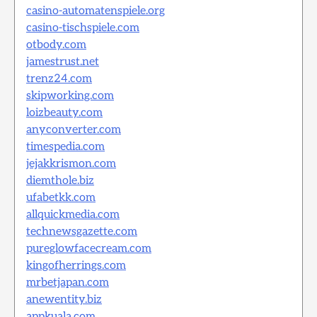
casino-automatenspiele.org
casino-tischspiele.com
otbody.com
jamestrust.net
trenz24.com
skipworking.com
loizbeauty.com
anyconverter.com
timespedia.com
jejakkrismon.com
diemthole.biz
ufabetkk.com
allquickmedia.com
technewsgazette.com
pureglowfacecream.com
kingofherrings.com
mrbetjapan.com
anewentity.biz
appkuala.com