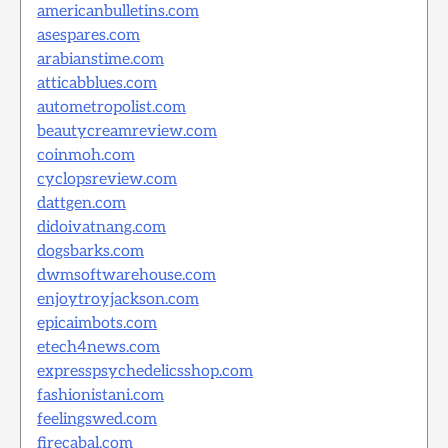
americanbulletins.com
asespares.com
arabianstime.com
atticabblues.com
autometropolist.com
beautycreamreview.com
coinmoh.com
cyclopsreview.com
dattgen.com
didoivatnang.com
dogsbarks.com
dwmsoftwarehouse.com
enjoytroyjackson.com
epicaimbots.com
etech4news.com
expresspsychedelicsshop.com
fashionistani.com
feelingswed.com
firecabal.com