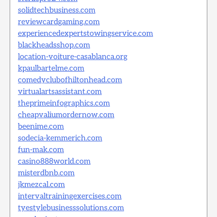
solidtechbusiness.com
reviewcardgaming.com
experiencedexpertstowingservice.com
blackheadsshop.com
location-voiture-casablanca.org
kpaulbartelme.com
comedyclubofhiltonhead.com
virtualartsassistant.com
theprimeinfographics.com
cheapvaliumordernow.com
beenime.com
sodecia-kemmerich.com
fun-mak.com
casino888world.com
misterdbnb.com
jkmezcal.com
intervaltrainingexercises.com
tyestylebusinesssolutions.com