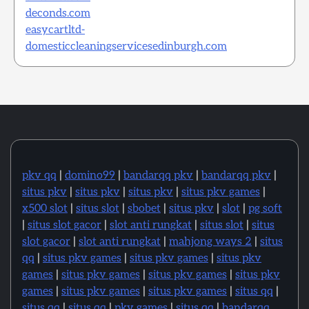
deconds.com
easycartltd-
domesticcleaningservicesedinburgh.com
pkv qq
|
domino99
|
bandarqq pkv
|
bandarqq pkv
|
situs pkv
|
situs pkv
|
situs pkv
|
situs pkv games
|
x500 slot
|
situs slot
|
sbobet
|
situs pkv
|
slot
|
pg soft
|
situs slot gacor
|
slot anti rungkat
|
situs slot
|
situs
slot gacor
|
slot anti rungkat
|
mahjong ways 2
|
situs
qq
|
situs pkv games
|
situs pkv games
|
situs pkv
games
|
situs pkv games
|
situs pkv games
|
situs pkv
games
|
situs pkv games
|
situs pkv games
|
situs qq
|
situs qq
|
situs qq
|
pkv games
|
situs qq
|
bandarqq