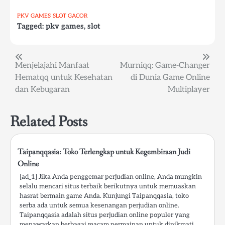
PKV GAMES
SLOT GACOR
Tagged:
pkv games
,
slot
Post
Menjelajahi Manfaat
Murniqq: Game-Changer
Hematqq untuk Kesehatan
di Dunia Game Online
navigation
dan Kebugaran
Multiplayer
Related Posts
Taipanqqasia: Toko Terlengkap untuk Kegembiraan Judi
Online
[ad_1] Jika Anda penggemar perjudian online, Anda mungkin
selalu mencari situs terbaik berikutnya untuk memuaskan
hasrat bermain game Anda. Kunjungi Taipanqqasia, toko
serba ada untuk semua kesenangan perjudian online.
Taipanqqasia adalah situs perjudian online populer yang
menawarkan berbagai macam permainan untuk dinikmati