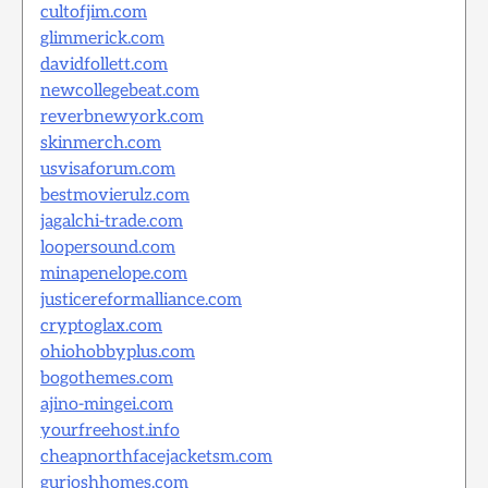
cultofjim.com
glimmerick.com
davidfollett.com
newcollegebeat.com
reverbnewyork.com
skinmerch.com
usvisaforum.com
bestmovierulz.com
jagalchi-trade.com
loopersound.com
minapenelope.com
justicereformalliance.com
cryptoglax.com
ohiohobbyplus.com
bogothemes.com
ajino-mingei.com
yourfreehost.info
cheapnorthfacejacketsm.com
gurjoshhomes.com