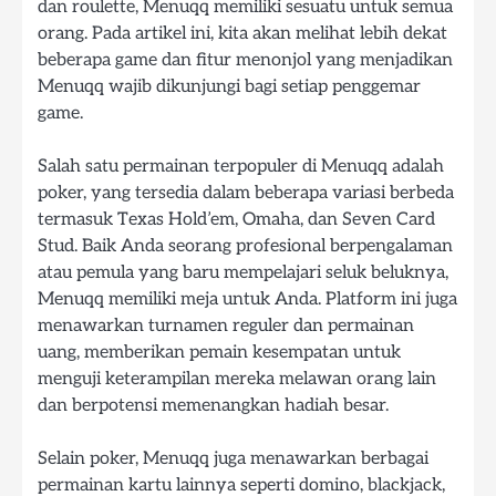
dan roulette, Menuqq memiliki sesuatu untuk semua
orang. Pada artikel ini, kita akan melihat lebih dekat
beberapa game dan fitur menonjol yang menjadikan
Menuqq wajib dikunjungi bagi setiap penggemar
game.
Salah satu permainan terpopuler di Menuqq adalah
poker, yang tersedia dalam beberapa variasi berbeda
termasuk Texas Hold’em, Omaha, dan Seven Card
Stud. Baik Anda seorang profesional berpengalaman
atau pemula yang baru mempelajari seluk beluknya,
Menuqq memiliki meja untuk Anda. Platform ini juga
menawarkan turnamen reguler dan permainan
uang, memberikan pemain kesempatan untuk
menguji keterampilan mereka melawan orang lain
dan berpotensi memenangkan hadiah besar.
Selain poker, Menuqq juga menawarkan berbagai
permainan kartu lainnya seperti domino, blackjack,