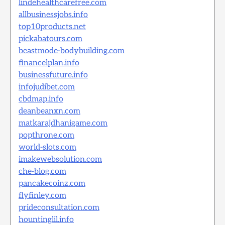
lindehealthcarefree.com
allbusinessjobs.info
top10products.net
pickabatours.com
beastmode-bodybuilding.com
financelplan.info
businessfuture.info
infojudibet.com
cbdmap.info
deanbeanxn.com
matkarajdhanigame.com
popthrone.com
world-slots.com
imakewebsolution.com
che-blog.com
pancakecoinz.com
flyfinley.com
prideconsultation.com
hountinglil.info