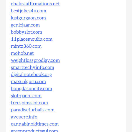
chakraaffirmations.net
bestjokes4u.com
lustgurgaon.com
geniejaar.com
bobbyslot.com
11placemoulin.com
mintz360.com
mohob.net
weightlossprodigy.com
smarttechyinfo.com
digitalnotebook.org
maxualguru.com
bongdasuncity.com
slot-pachi.com
freespinsslot.com
paradisefurballs.com
aveuere.info
cannabinoidtimes.com
greenproductsgui.com