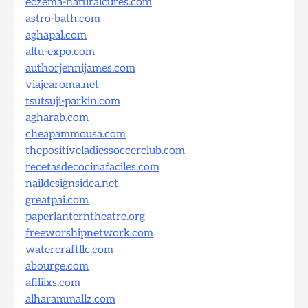
eczema-naturalcures.com
astro-bath.com
aghapal.com
altu-expo.com
authorjennijames.com
viajearoma.net
tsutsuji-parkin.com
agharab.com
cheapammousa.com
thepositiveladiessoccerclub.com
recetasdecocinafaciles.com
naildesignsidea.net
greatpai.com
paperlanterntheatre.org
freeworshipnetwork.com
watercraftllc.com
abourge.com
afiliixs.com
alharammallz.com