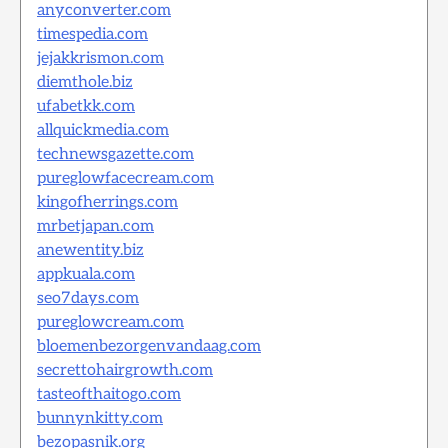
anyconverter.com
timespedia.com
jejakkrismon.com
diemthole.biz
ufabetkk.com
allquickmedia.com
technewsgazette.com
pureglowfacecream.com
kingofherrings.com
mrbetjapan.com
anewentity.biz
appkuala.com
seo7days.com
pureglowcream.com
bloemenbezorgenvandaag.com
secrettohairgrowth.com
tasteofthaitogo.com
bunnynkitty.com
bezopasnik.org