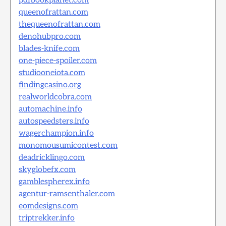
pdfbookplanet.com
queenofrattan.com
thequeenofrattan.com
denohubpro.com
blades-knife.com
one-piece-spoiler.com
studiooneiota.com
findingcasino.org
realworldcobra.com
automachine.info
autospeedsters.info
wagerchampion.info
monomousumicontest.com
deadricklingo.com
skyglobefx.com
gamblespherex.info
agentur-ramsenthaler.com
eomdesigns.com
triptrekker.info