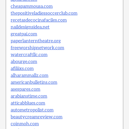
cheapammousa.com
thepositiveladiessoccerclub.com
recetasdecocinafaciles.com
naildesignsidea.net
greatpai.com
paperlanterntheatre.org
freeworshipnetwork.com
watercraftllc.com
abourge.com
afiliixs.com
alharammallz.com
americanbulletins.com
asespares.com
arabianstime.com
atticabblues.com
autometropolist.com
beautycreamreview.com
coinmoh.com