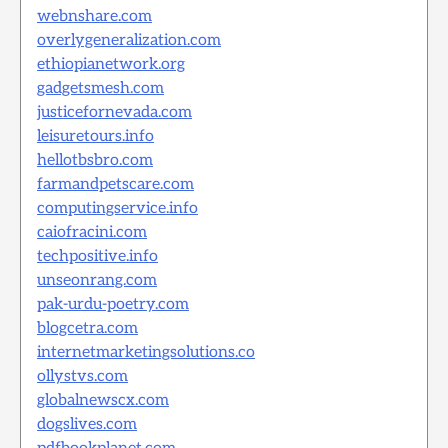
webnshare.com
overlygeneralization.com
ethiopianetwork.org
gadgetsmesh.com
justicefornevada.com
leisuretours.info
hellotbsbro.com
farmandpetscare.com
computingservice.info
caiofracini.com
techpositive.info
unseonrang.com
pak-urdu-poetry.com
blogcetra.com
internetmarketingsolutions.co
ollystvs.com
globalnewscx.com
dogslives.com