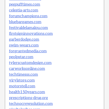
pegpufftimes.com
celestia-arts.com
forumchampions.com
bluebargames.com
festivaldelamalou.com
firstsigninnovations.com
garberdodge.com
swim-wears.com
forgrantedmedia.com
peolpstar.com
tylerscustomdesign.com
carworksonline.com
techtimesss.com
virylstore.com
motorstell.com
health150years.com
prescriptions-drug.org
technocrewsolution.com