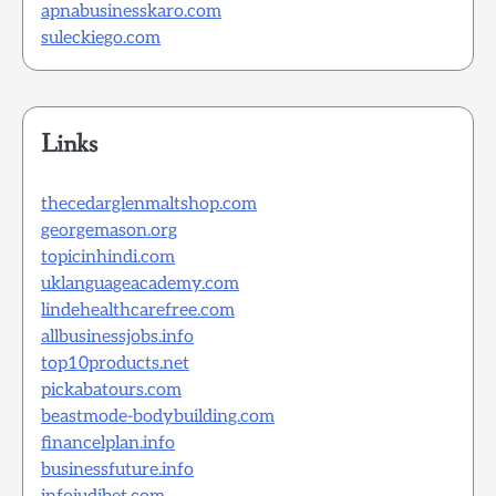
apnabusinesskaro.com
suleckiego.com
Links
thecedarglenmaltshop.com
georgemason.org
topicinhindi.com
uklanguageacademy.com
lindehealthcarefree.com
allbusinessjobs.info
top10products.net
pickabatours.com
beastmode-bodybuilding.com
financelplan.info
businessfuture.info