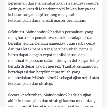
permainan dan mengembangkan strateginya sendiri.
Artinya sukses di Maindomino99 bukan hanya soal
keberuntungan, tapi tentang mengasah
keterampilan dan menjadi master permainan.
Selain itu, Maindomino99 adalah permainan yang
mengharuskan pemainnya untuk beradaptasi dan
berpikir jernih. Dengan gameplay yang serba cepat
dan tata letak papan yang berubah-ubah, pemain
harus dapat dengan cepat menilai situasi dan
membuat keputusan dalam hitungan detik agar tetap
berada di depan lawan mereka. Tingkat kemampuan
beradaptasi dan berpikir cepat inilah yang
membedakan Maindomino99 sebagai ujian sejati atas
keterampilan dan strategi.
Secara keseluruhan, Maindomino99 adalah ujian
akhir keterampilan dan strategi karena menantang
pemain untuk berpikir kritis, membuat keputusan