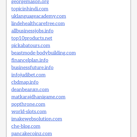
georgemason.org
topicinhindi.com
uklanguageacademy.com
lindehealthcarefree.com
allbusinessjobs.info
top10products.net
pickabatours.com
beastmode-bodybuilding.com
financelplan.info
businessfuture.info
infojudibet.com
cbdmap.info
deanbeanxn.com
matkarajdhanigame.com
popthrone.com
world-slots.com
imakewebsolution.com
che-blog.com
pancakecoinz.com