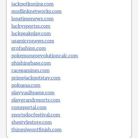
jackpotkoning.com
modlinknetworks.com
longtimenewz.com
luckysportss.com
luckpeakplay.com
usamicronews.com
grofashion.com
pokemongoevolutioncalc.com
phishingbase.com
racegamings.com
primejackpotstay.com
pokugaa.com
playvaultgame.com
playgrandresorts.com
romsportal.com
sportsdocfestival.com
shestylestore.com
thingsiwontfinish.com