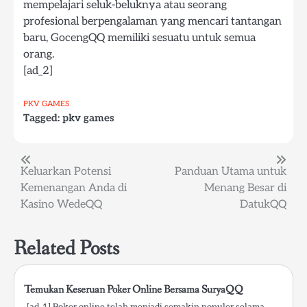
mempelajari seluk-beluknya atau seorang
profesional berpengalaman yang mencari tantangan
baru, GocengQQ memiliki sesuatu untuk semua
orang.
[ad_2]
PKV GAMES
Tagged:
pkv games
Post
Keluarkan Potensi
Panduan Utama untuk
Kemenangan Anda di
Menang Besar di
navigation
Kasino WedeQQ
DatukQQ
Related Posts
Temukan Keseruan Poker Online Bersama SuryaQQ
[ad_1] Poker online telah menjadi semakin populer selama