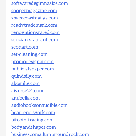
softwaredegimnasios.com
soopermagazine.com
spacecoastdailys.com
readytrademark.com
renovationsrated.com
scoziarestaurant.com
seohart.com
set-cleaning.com
promodesignai.com
publicistspaper.com
quindaily.com
abosulte.com
aiverse24.com
anubella.com
audiobooksonaudible.com
beautenetwork.com
bitcoin-tracing.com
bodyandshapes.com
businessconsultantsroundrock.com