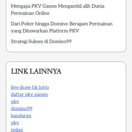
Mengapa PKV Games Mengambil alih Dunia
Permainan Online
Dari Poker hingga Domino: Beragam Permainan
yang Ditawarkan Platform PKV
Strategi Sukses di Domino99
LINK LAINNYA
live draw hk lotto
daftar pkv games
pkv
domino99
bandarqq
pkv
poker