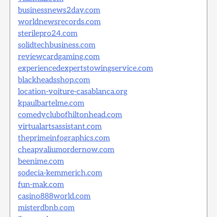
businessnews2day.com
worldnewsrecords.com
sterilepro24.com
solidtechbusiness.com
reviewcardgaming.com
experiencedexpertstowingservice.com
blackheadsshop.com
location-voiture-casablanca.org
kpaulbartelme.com
comedyclubofhiltonhead.com
virtualartsassistant.com
theprimeinfographics.com
cheapvaliumordernow.com
beenime.com
sodecia-kemmerich.com
fun-mak.com
casino888world.com
misterdbnb.com