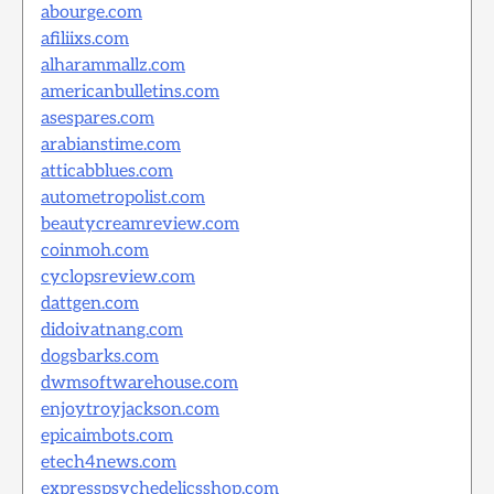
abourge.com
afiliixs.com
alharammallz.com
americanbulletins.com
asespares.com
arabianstime.com
atticabblues.com
autometropolist.com
beautycreamreview.com
coinmoh.com
cyclopsreview.com
dattgen.com
didoivatnang.com
dogsbarks.com
dwmsoftwarehouse.com
enjoytroyjackson.com
epicaimbots.com
etech4news.com
expresspsychedelicsshop.com