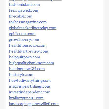
fashionistani.com
feelingswed.com
firecabal.com
forbessmagazine.com
globalmarketlivetoday.com
gpl-license.com
grow2every.com
healthhousecare.com
healthkartreview.com
helpquitporn.com
highqualitybanknote.com
hostingnews24.com
hottstyle.com
howtodiyanything.com
inspiringearthlings.com
investindependent.com
kralbozguncu1.com
landscapinggainesvillefl.com