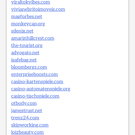
viraltokvibes.com
vivianebritoimoveis.com
magforbes.net
monkeycap.org
sdenix.net
amarinhillcrest.com
the-tourist.org
advogato.net
isafebag.net
bloombergz.com
enterpriseboosts.com
casino-kartenspiele.com
casino-automatenspiele.org
casino-tischspiele.com
otbody.com
jamestrust.net
trenz24.com
skipworking.com
loizbeauty.com