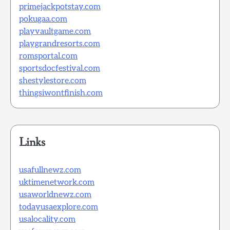
primejackpotstay.com
pokugaa.com
playvaultgame.com
playgrandresorts.com
romsportal.com
sportsdocfestival.com
shestylestore.com
thingsiwontfinish.com
Links
usafullnewz.com
uktimenetwork.com
usaworldnewz.com
todayusaexplore.com
usalocality.com