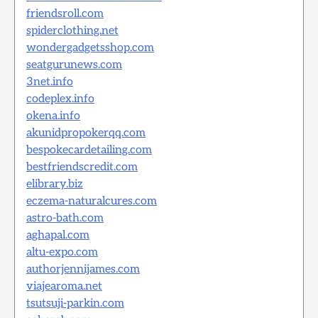
friendsroll.com
spiderclothing.net
wondergadgetsshop.com
seatgurunews.com
3net.info
codeplex.info
okena.info
akunidpropokerqq.com
bespokecardetailing.com
bestfriendscredit.com
elibrary.biz
eczema-naturalcures.com
astro-bath.com
aghapal.com
altu-expo.com
authorjennijames.com
viajearoma.net
tsutsuji-parkin.com