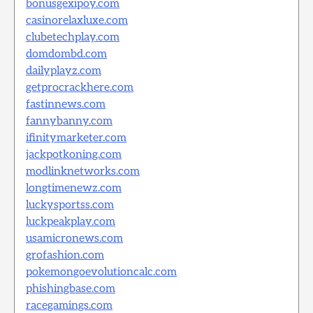
bonusgexipoy.com
casinorelaxluxe.com
clubetechplay.com
domdombd.com
dailyplayz.com
getprocrackhere.com
fastinnews.com
fannybanny.com
ifinitymarketer.com
jackpotkoning.com
modlinknetworks.com
longtimenewz.com
luckysportss.com
luckpeakplay.com
usamicronews.com
grofashion.com
pokemongoevolutioncalc.com
phishingbase.com
racegamings.com