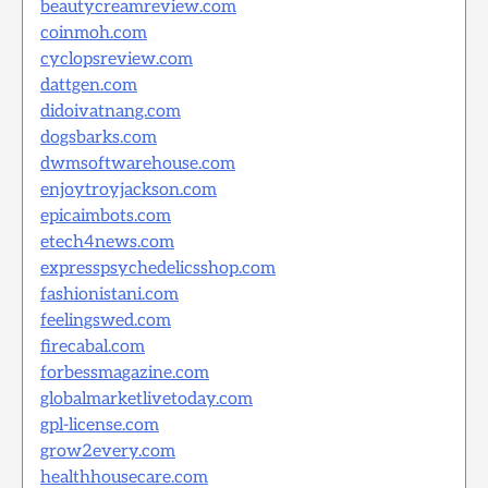
beautycreamreview.com
coinmoh.com
cyclopsreview.com
dattgen.com
didoivatnang.com
dogsbarks.com
dwmsoftwarehouse.com
enjoytroyjackson.com
epicaimbots.com
etech4news.com
expresspsychedelicsshop.com
fashionistani.com
feelingswed.com
firecabal.com
forbessmagazine.com
globalmarketlivetoday.com
gpl-license.com
grow2every.com
healthhousecare.com