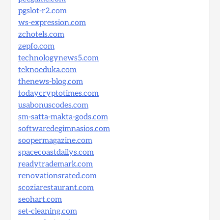
pgslot-r2.com
ws-expression.com
zchotels.com
zepfo.com
technologynews5.com
teknoeduka.com
thenews-blog.com
todaycryptotimes.com
usabonuscodes.com
sm-satta-makta-gods.com
softwaredegimnasios.com
soopermagazine.com
spacecoastdailys.com
readytrademark.com
renovationsrated.com
scoziarestaurant.com
seohart.com
set-cleaning.com