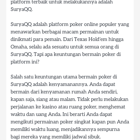
platform terbaik untuk melakukannya adalah
SuryaQQ.
SuryaQQ adalah platform poker online populer yang
menawarkan berbagai macam permainan untuk
dinikmati para pemain. Dari Texas Hold’em hingga
Omaha, selalu ada sesuatu untuk semua orang di
SuryaQQ. Tapi apa keuntungan bermain poker di
platform ini?
Salah satu keuntungan utama bermain poker di
SuryaQQ adalah kenyamanannya. Anda dapat
bermain dari kenyamanan rumah Anda sendiri,
kapan saja, siang atau malam. Tidak perlu melakukan
perjalanan ke kasino atau ruang poker, menghemat
waktu dan uang Anda. Ini berarti Anda dapat
mengikuti permainan poker singkat kapan pun Anda
memiliki waktu luang, menjadikannya sempurna
bagi mereka yang memiliki jadwal sibuk.