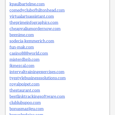
kpaulbartelme.com
comedyclubofhiltonhead.com
virtualartsassistant.com
theprimeinfographics.com
cheapvaliumordernow.com
beenime.com
sodecia-kemmerich.com
fun-mak.com
casino888world.com
misterdbnb.com
jkmezcal.com
intervaltrainingexercises.com
tyestylebusinesssolutions.com
royalpoipet.com
thestaurant.com
bestlinktrackingsoftware.com
clublubupoo.com
bonusmazijeu.com