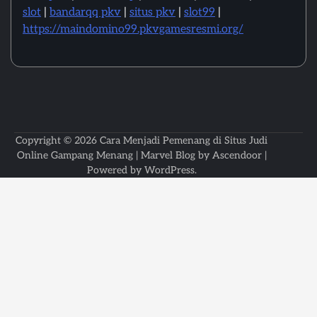
slot
|
bandarqq pkv
|
situs pkv
|
slot99
|
https://maindomino99.pkvgamesresmi.org/
Copyright © 2026
Cara Menjadi Pemenang di Situs Judi
Online Gampang Menang
| Marvel Blog by
Ascendoor
|
Powered by
WordPress
.