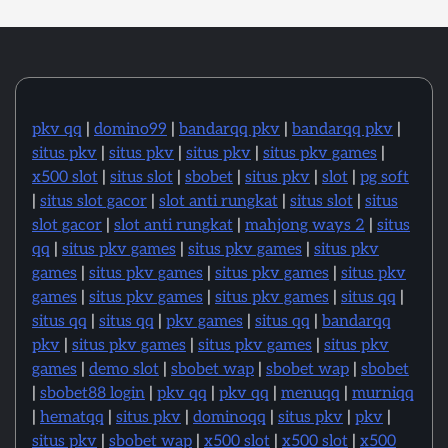
pkv qq
|
domino99
|
bandarqq pkv
|
bandarqq pkv
|
situs pkv
|
situs pkv
|
situs pkv
|
situs pkv games
|
x500 slot
|
situs slot
|
sbobet
|
situs pkv
|
slot
|
pg soft
|
situs slot gacor
|
slot anti rungkat
|
situs slot
|
situs
slot gacor
|
slot anti rungkat
|
mahjong ways 2
|
situs
qq
|
situs pkv games
|
situs pkv games
|
situs pkv
games
|
situs pkv games
|
situs pkv games
|
situs pkv
games
|
situs pkv games
|
situs pkv games
|
situs qq
|
situs qq
|
situs qq
|
pkv games
|
situs qq
|
bandarqq
pkv
|
situs pkv games
|
situs pkv games
|
situs pkv
games
|
demo slot
|
sbobet wap
|
sbobet wap
|
sbobet
|
sbobet88 login
|
pkv qq
|
pkv qq
|
menuqq
|
murniqq
|
hematqq
|
situs pkv
|
dominoqq
|
situs pkv
|
pkv
|
situs pkv
|
sbobet wap
|
x500 slot
|
x500 slot
|
x500