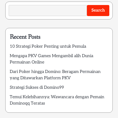
Search
Recent Posts
10 Strategi Poker Penting untuk Pemula
Mengapa PKV Games Mengambil alih Dunia
Permainan Online
Dari Poker hingga Domino: Beragam Permainan
yang Ditawarkan Platform PKV
Strategi Sukses di Domino99
Temui Kelebihannya: Wawancara dengan Pemain
Dominoqq Teratas