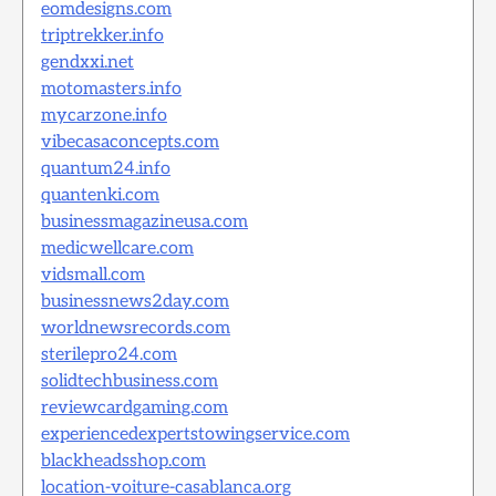
eomdesigns.com
triptrekker.info
gendxxi.net
motomasters.info
mycarzone.info
vibecasaconcepts.com
quantum24.info
quantenki.com
businessmagazineusa.com
medicwellcare.com
vidsmall.com
businessnews2day.com
worldnewsrecords.com
sterilepro24.com
solidtechbusiness.com
reviewcardgaming.com
experiencedexpertstowingservice.com
blackheadsshop.com
location-voiture-casablanca.org