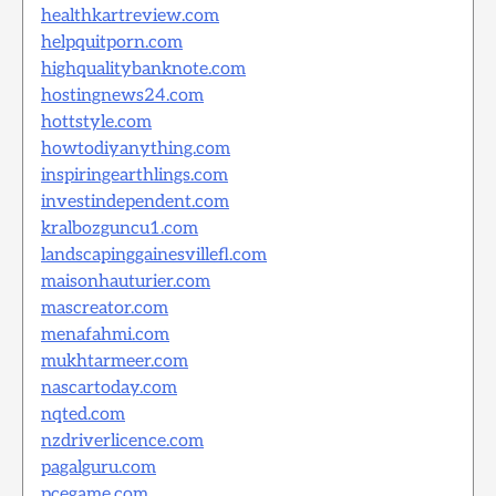
healthkartreview.com
helpquitporn.com
highqualitybanknote.com
hostingnews24.com
hottstyle.com
howtodiyanything.com
inspiringearthlings.com
investindependent.com
kralbozguncu1.com
landscapinggainesvillefl.com
maisonhauturier.com
mascreator.com
menafahmi.com
mukhtarmeer.com
nascartoday.com
nqted.com
nzdriverlicence.com
pagalguru.com
pcegame.com