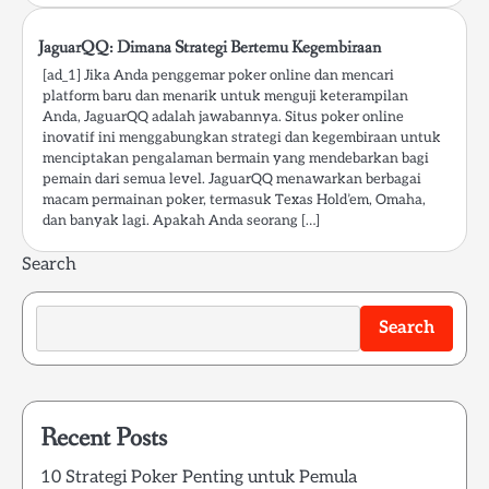
JaguarQQ: Dimana Strategi Bertemu Kegembiraan
[ad_1] Jika Anda penggemar poker online dan mencari
platform baru dan menarik untuk menguji keterampilan
Anda, JaguarQQ adalah jawabannya. Situs poker online
inovatif ini menggabungkan strategi dan kegembiraan untuk
menciptakan pengalaman bermain yang mendebarkan bagi
pemain dari semua level. JaguarQQ menawarkan berbagai
macam permainan poker, termasuk Texas Hold’em, Omaha,
dan banyak lagi. Apakah Anda seorang […]
Search
Search
Recent Posts
10 Strategi Poker Penting untuk Pemula