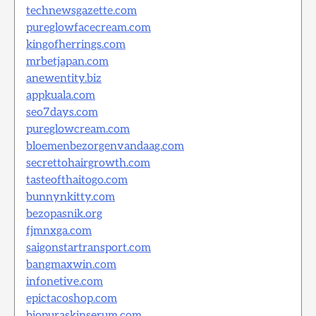
technewsgazette.com
pureglowfacecream.com
kingofherrings.com
mrbetjapan.com
anewentity.biz
appkuala.com
seo7days.com
pureglowcream.com
bloemenbezorgenvandaag.com
secrettohairgrowth.com
tasteofthaitogo.com
bunnynkitty.com
bezopasnik.org
fjmnxga.com
saigonstartransport.com
bangmaxwin.com
infonetive.com
epictacoshop.com
biopuraskinserum.com