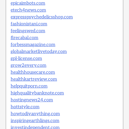
epicaimbots.com
etech4news.com
expresspsychedelicsshop.com
fashionistani.com
feelingswed.com
firecabal.com
forbessmagazine.com
globalmarketlivetoday.com
gpl-license.com
grow2every.com
healthhousecare.com
healthkartreview.com
helpquitporn.com
highqualitybanknote.com
hostingnews24.com
hottstyle.com
howtodiyanything.com
inspiringearthlings.com
investindependent.com