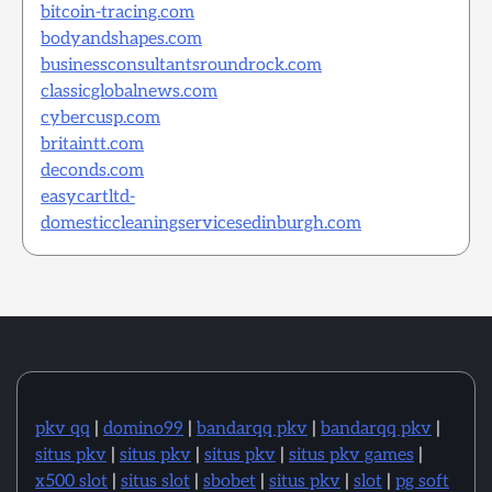
bitcoin-tracing.com
bodyandshapes.com
businessconsultantsroundrock.com
classicglobalnews.com
cybercusp.com
britaintt.com
deconds.com
easycartltd-
domesticcleaningservicesedinburgh.com
pkv qq
|
domino99
|
bandarqq pkv
|
bandarqq pkv
|
situs pkv
|
situs pkv
|
situs pkv
|
situs pkv games
|
x500 slot
|
situs slot
|
sbobet
|
situs pkv
|
slot
|
pg soft