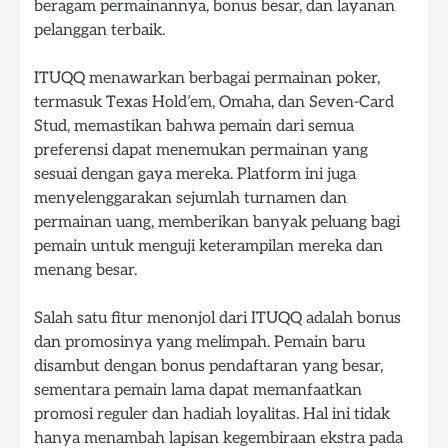
beragam permainannya, bonus besar, dan layanan
pelanggan terbaik.
ITUQQ menawarkan berbagai permainan poker,
termasuk Texas Hold’em, Omaha, dan Seven-Card
Stud, memastikan bahwa pemain dari semua
preferensi dapat menemukan permainan yang
sesuai dengan gaya mereka. Platform ini juga
menyelenggarakan sejumlah turnamen dan
permainan uang, memberikan banyak peluang bagi
pemain untuk menguji keterampilan mereka dan
menang besar.
Salah satu fitur menonjol dari ITUQQ adalah bonus
dan promosinya yang melimpah. Pemain baru
disambut dengan bonus pendaftaran yang besar,
sementara pemain lama dapat memanfaatkan
promosi reguler dan hadiah loyalitas. Hal ini tidak
hanya menambah lapisan kegembiraan ekstra pada