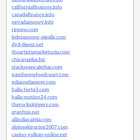
californiafinances.info
canadafinance.info
nevadamoney.info
rimene.com
ledepanneur-pigalle.com
dvd-digest.net
theartistsmarketnola.com
chiranaplus.biz
stackspancakebar.com
namheongfoodcourt.com
milanoglasgow.com
hallu-forte3.com
hallu-motion24.com
therockskippers.com
granfoss.net
allindiacafela.com
alpineskiracing2007.com
casino-vulkan-online.net