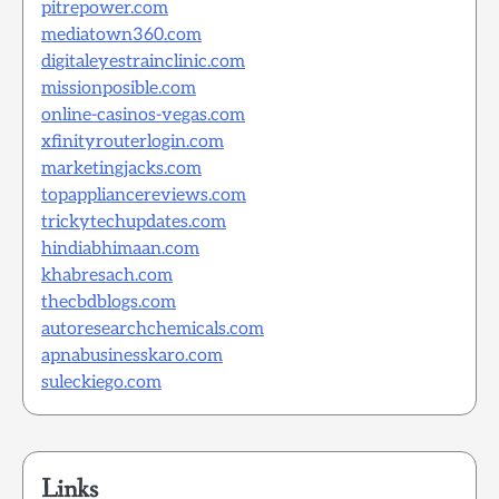
pitrepower.com
mediatown360.com
digitaleyestrainclinic.com
missionposible.com
online-casinos-vegas.com
xfinityrouterlogin.com
marketingjacks.com
topappliancereviews.com
trickytechupdates.com
hindiabhimaan.com
khabresach.com
thecbdblogs.com
autoresearchchemicals.com
apnabusinesskaro.com
suleckiego.com
Links