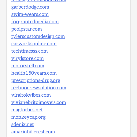
garberdodge.com
swim-wears.com
forgrantedmedia.com
peolpstar.com
tylerscustomdesign.com
carworksonline.com
techtimesss.com
virylstore.com
motorstell.com
health150years.com
prescriptions-drug.org
technocrewsolution.com
viraltokvibes.com
vivianebritoimoveis.com
magforbes.net
monkeycap.org
sdenix.net
amarinhillcrest.com