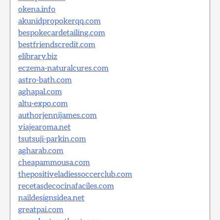
okena.info
akunidpropokerqq.com
bespokecardetailing.com
bestfriendscredit.com
elibrary.biz
eczema-naturalcures.com
astro-bath.com
aghapal.com
altu-expo.com
authorjennijames.com
viajearoma.net
tsutsuji-parkin.com
agharab.com
cheapammousa.com
thepositiveladiessoccerclub.com
recetasdecocinafaciles.com
naildesignsidea.net
greatpai.com