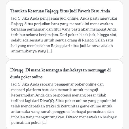
Temukan Keseruan Rajaqq: Situs Judi Favorit Baru Anda
[ad_1] Jika Anda penggemar judi online, Anda pasti menyukai
Rajaqq. Situs perjudian baru yang menarik ini menawarkan
beragam permainan dan fitur yang pasti akan membuat Anda
terhibur selama berjam-jam. Dari poker, blackjack, hingga slot,
selalu ada sesuatu untuk semua orang di Rajaqq. Salah satu
hal yang membedakan Rajaqq dari situs judi lainnya adalah
antarmukanya yang […]
Divaqq: Di mana kesenangan dan kekayaan menunggu di
dunia poker online
[ad_1] Jika Anda seorang penggemar poker online dan
mencari platform baru dan menarik untuk menguji
keterampilan Anda dan berpotensi menang besar, tidak
terlihat lagi dari DivaQQ. Situs poker online yang populer ini
telah mendapatkan traksi di komunitas game online untuk
antarmuka yang ramah pengguna, berbagai permainan, dan
imbalan yang menguntungkan. Divaqq menawarkan berbagai
permainan poker […]