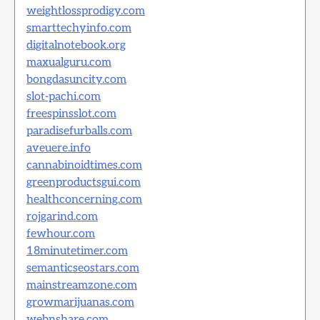
weightlossprodigy.com
smarttechyinfo.com
digitalnotebook.org
maxualguru.com
bongdasuncity.com
slot-pachi.com
freespinsslot.com
paradisefurballs.com
aveuere.info
cannabinoidtimes.com
greenproductsgui.com
healthconcerning.com
rojgarind.com
fewhour.com
18minutetimer.com
semanticseostars.com
mainstreamzone.com
growmarijuanas.com
webnshare.com