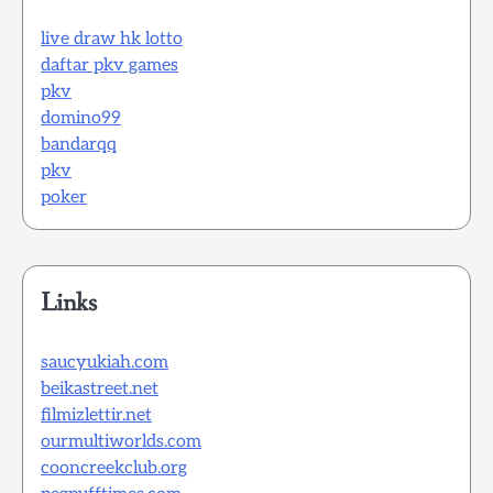
live draw hk lotto
daftar pkv games
pkv
domino99
bandarqq
pkv
poker
Links
saucyukiah.com
beikastreet.net
filmizlettir.net
ourmultiworlds.com
cooncreekclub.org