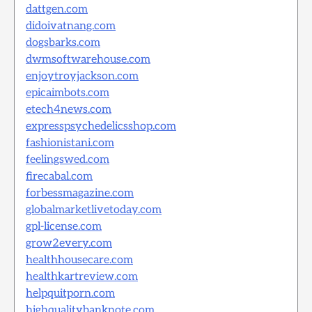
dattgen.com
didoivatnang.com
dogsbarks.com
dwmsoftwarehouse.com
enjoytroyjackson.com
epicaimbots.com
etech4news.com
expresspsychedelicsshop.com
fashionistani.com
feelingswed.com
firecabal.com
forbessmagazine.com
globalmarketlivetoday.com
gpl-license.com
grow2every.com
healthhousecare.com
healthkartreview.com
helpquitporn.com
highqualitybanknote.com