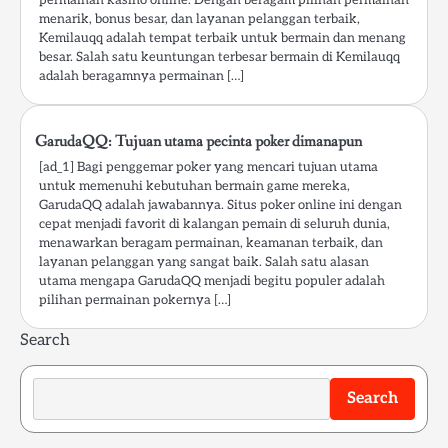
menarik, bonus besar, dan layanan pelanggan terbaik,
Kemilauqq adalah tempat terbaik untuk bermain dan menang
besar. Salah satu keuntungan terbesar bermain di Kemilauqq
adalah beragamnya permainan […]
GarudaQQ: Tujuan utama pecinta poker dimanapun
[ad_1] Bagi penggemar poker yang mencari tujuan utama
untuk memenuhi kebutuhan bermain game mereka,
GarudaQQ adalah jawabannya. Situs poker online ini dengan
cepat menjadi favorit di kalangan pemain di seluruh dunia,
menawarkan beragam permainan, keamanan terbaik, dan
layanan pelanggan yang sangat baik. Salah satu alasan
utama mengapa GarudaQQ menjadi begitu populer adalah
pilihan permainan pokernya […]
Search
Search