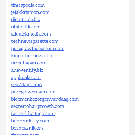
timespedia.com
jejakkrismon.com
diemthole.biz
ufabetkk.com
allquickmedia.com
technewsgazette.com
pureglowfacecream.com
kingofherrings.com
mrbetjapan.com
anewentity.biz
appkuala.com
seo7days.com
pureglowcream.com
bloemenbezorgenvandaag.com
secrettohairgrowth.com
tasteofthaitogo.com
bunnynkitty.com
bezopasnik.org