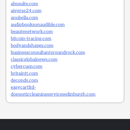
abosulte.com
aiverse24.com
anubella.com
audiobooksonaudible.com
beautenetwork.com
bitcoin-tracing.com
bodyandshapes.com
businessconsultantsroundrock.com
classicglobalnews.com
cybercusp.com
britaintt.com
deconds.com
easycartltd-
domesticcleaningservicesedinburgh.com