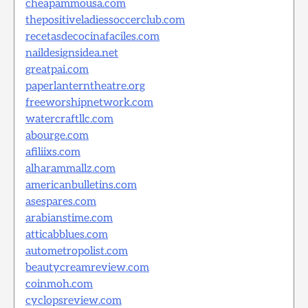
cheapammousa.com
thepositiveladiessoccerclub.com
recetasdecocinafaciles.com
naildesignsidea.net
greatpai.com
paperlanterntheatre.org
freeworshipnetwork.com
watercraftllc.com
abourge.com
afiliixs.com
alharammallz.com
americanbulletins.com
asespares.com
arabianstime.com
atticabblues.com
autometropolist.com
beautycreamreview.com
coinmoh.com
cyclopsreview.com