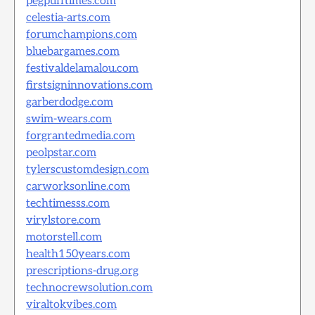
pegpufftimes.com
celestia-arts.com
forumchampions.com
bluebargames.com
festivaldelamalou.com
firstsigninnovations.com
garberdodge.com
swim-wears.com
forgrantedmedia.com
peolpstar.com
tylerscustomdesign.com
carworksonline.com
techtimesss.com
virylstore.com
motorstell.com
health150years.com
prescriptions-drug.org
technocrewsolution.com
viraltokvibes.com