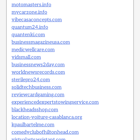
motomasters.info
mycarzone.info
vibecasaconcepts.com
quantum24.info
quantenki.com
businessmagazineusa.com
medicwellcare.com
vidsmall.com
businessnews2day.com
worldnewsrecords.com
sterilepro24.com
solidtechbusiness.com
reviewcardgaming.com
experiencedexpertstowingservice.com
blackheadsshop.com
location-voiture-casablanca.org
kpaulbartelme.com
comedyclubofhiltonhead.com
virtualartsassistant.com