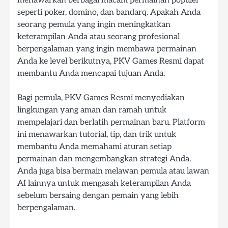
menawarkan berbagai macam permainan populer
seperti poker, domino, dan bandarq. Apakah Anda
seorang pemula yang ingin meningkatkan
keterampilan Anda atau seorang profesional
berpengalaman yang ingin membawa permainan
Anda ke level berikutnya, PKV Games Resmi dapat
membantu Anda mencapai tujuan Anda.
Bagi pemula, PKV Games Resmi menyediakan
lingkungan yang aman dan ramah untuk
mempelajari dan berlatih permainan baru. Platform
ini menawarkan tutorial, tip, dan trik untuk
membantu Anda memahami aturan setiap
permainan dan mengembangkan strategi Anda.
Anda juga bisa bermain melawan pemula atau lawan
AI lainnya untuk mengasah keterampilan Anda
sebelum bersaing dengan pemain yang lebih
berpengalaman.