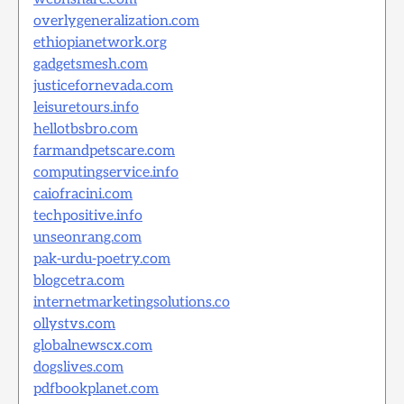
overlygeneralization.com
ethiopianetwork.org
gadgetsmesh.com
justicefornevada.com
leisuretours.info
hellotbsbro.com
farmandpetscare.com
computingservice.info
caiofracini.com
techpositive.info
unseonrang.com
pak-urdu-poetry.com
blogcetra.com
internetmarketingsolutions.co
ollystvs.com
globalnewscx.com
dogslives.com
pdfbookplanet.com