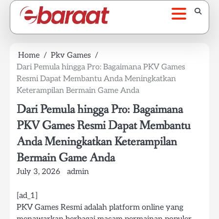
Skip
to
content
Home
Pkv Games
Dari Pemula hingga Pro: Bagaimana PKV Games
Resmi Dapat Membantu Anda Meningkatkan
Keterampilan Bermain Game Anda
Dari Pemula hingga Pro: Bagaimana
PKV Games Resmi Dapat Membantu
Anda Meningkatkan Keterampilan
Bermain Game Anda
July 3, 2026
admin
[ad_1]
PKV Games Resmi adalah platform online yang