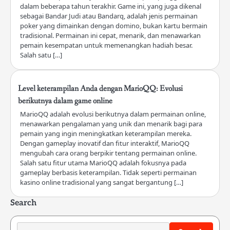
dalam beberapa tahun terakhir. Game ini, yang juga dikenal
sebagai Bandar Judi atau Bandarq, adalah jenis permainan
poker yang dimainkan dengan domino, bukan kartu bermain
tradisional. Permainan ini cepat, menarik, dan menawarkan
pemain kesempatan untuk memenangkan hadiah besar.
Salah satu […]
Level keterampilan Anda dengan MarioQQ: Evolusi
berikutnya dalam game online
MarioQQ adalah evolusi berikutnya dalam permainan online,
menawarkan pengalaman yang unik dan menarik bagi para
pemain yang ingin meningkatkan keterampilan mereka.
Dengan gameplay inovatif dan fitur interaktif, MarioQQ
mengubah cara orang berpikir tentang permainan online.
Salah satu fitur utama MarioQQ adalah fokusnya pada
gameplay berbasis keterampilan. Tidak seperti permainan
kasino online tradisional yang sangat bergantung […]
Search