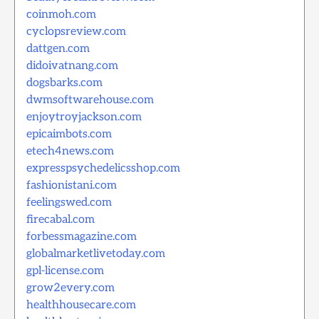
coinmoh.com
cyclopsreview.com
dattgen.com
didoivatnang.com
dogsbarks.com
dwmsoftwarehouse.com
enjoytroyjackson.com
epicaimbots.com
etech4news.com
expresspsychedelicsshop.com
fashionistani.com
feelingswed.com
firecabal.com
forbessmagazine.com
globalmarketlivetoday.com
gpl-license.com
grow2every.com
healthhousecare.com