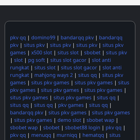
pkv qq
|
domino99
|
bandarqq pkv
|
bandarqq
pkv
|
situs pkv
|
situs pkv
|
situs pkv
|
situs pkv
games
|
x500 slot
|
situs slot
|
sbobet
|
situs pkv
|
slot
|
pg soft
|
situs slot gacor
|
slot anti
rungkat
|
situs slot
|
situs slot gacor
|
slot anti
rungkat
|
mahjong ways 2
|
situs qq
|
situs pkv
games
|
situs pkv games
|
situs pkv games
|
situs
pkv games
|
situs pkv games
|
situs pkv games
|
situs pkv games
|
situs pkv games
|
situs qq
|
situs qq
|
situs qq
|
pkv games
|
situs qq
|
bandarqq pkv
|
situs pkv games
|
situs pkv games
|
situs pkv games
|
demo slot
|
sbobet wap
|
sbobet wap
|
sbobet
|
sbobet88 login
|
pkv qq
|
pkv qq
|
menuqq
|
murniqq
|
hematqq
|
situs