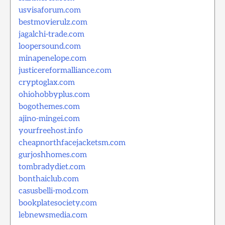
usvisaforum.com
bestmovierulz.com
jagalchi-trade.com
loopersound.com
minapenelope.com
justicereformalliance.com
cryptoglax.com
ohiohobbyplus.com
bogothemes.com
ajino-mingei.com
yourfreehost.info
cheapnorthfacejacketsm.com
gurjoshhomes.com
tombradydiet.com
bonthaiclub.com
casusbelli-mod.com
bookplatesociety.com
lebnewsmedia.com