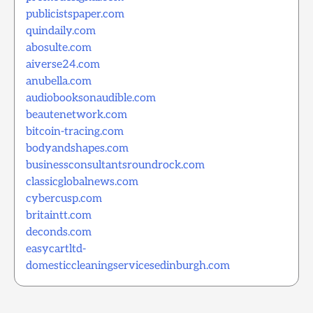
publicistspaper.com
quindaily.com
abosulte.com
aiverse24.com
anubella.com
audiobooksonaudible.com
beautenetwork.com
bitcoin-tracing.com
bodyandshapes.com
businessconsultantsroundrock.com
classicglobalnews.com
cybercusp.com
britaintt.com
deconds.com
easycartltd-
domesticcleaningservicesedinburgh.com