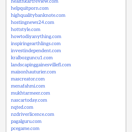
healthkartreview.com
helpquitporn.com
highqualitybanknote.com
hostingnews24.com
hottstyle.com
howtodiyanything.com
inspiringearthlings.com
investindependent.com
kralbozguncu1.com
landscapinggainesvillefl.com
maisonhauturier.com
mascreator.com
menafahmi.com
mukhtarmeer.com
nascartoday.com
nqted.com
nzdriverlicence.com
pagalguru.com
pcegame.com