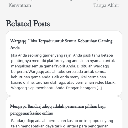
Kenyataan
Tanpa Akhir
Related Posts
Wargaqq: Toko Terpadu untuk Semua Kebutuhan Gaming
Anda
Jika Anda seorang gamer yang rajin, Anda pasti tahu betapa
pentingnya memiliki platform yang andal dan nyaman untuk
mengakses semua game favorit Anda. Di situlah Wargaqq
berperan. Wargaqq adalah toko serba ada untuk semua
kebutuhan game Anda. Baik Anda menyukai permainan
kasino online, taruhan olahraga, atau permainan video klasik,
Wargaqq siap membantu Anda. Dengan beragam […]
Mengapa Bandarjudiqq adalah permainan pilihan bagi
penggemar kasino online
Bandarjudiqq adalah permainan kasino online populer yang
telah mendapatkan daya tarik di antara para penggemar