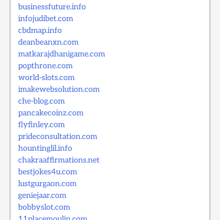
businessfuture.info
infojudibet.com
cbdmap.info
deanbeanxn.com
matkarajdhanigame.com
popthrone.com
world-slots.com
imakewebsolution.com
che-blog.com
pancakecoinz.com
flyfinley.com
prideconsultation.com
hountinglil.info
chakraaffirmations.net
bestjokes4u.com
lustgurgaon.com
geniejaar.com
bobbyslot.com
11placemoulin.com