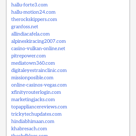
hallu-forte3.com
hallu-motion24.com
therockskippers.com
granfoss.net
allindiacafela.com
alpineskiracing2007.com
casino-vulkan-online.net
pitrepower.com
mediatown360.com
digitaleyestrainclinic.com
missionposible.com
online-casinos-vegas.com
xfinityrouterlogin.com
marketingjacks.com
topappliancereviews.com
trickytechupdates.com
hindiabhimaan.com
khabresach.com