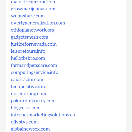
mainstreamzone.com
growmarijuanas.com
webnshare.com
overlygeneralization.com
ethiopianetwork.org
gadgetsmesh.com
justicefornevada.com
leisuretours.info
hellotbsbro.com
farmandpetscare.com
computingservice.info
caiofracini.com
techpositive.info
unseonrang.com
pak-urdu-poetry.com
blogcetra.com
internetmarketingsolutions.co
ollystvs.com
globalnewscx.com