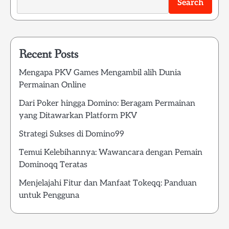
Search
Recent Posts
Mengapa PKV Games Mengambil alih Dunia
Permainan Online
Dari Poker hingga Domino: Beragam Permainan
yang Ditawarkan Platform PKV
Strategi Sukses di Domino99
Temui Kelebihannya: Wawancara dengan Pemain
Dominoqq Teratas
Menjelajahi Fitur dan Manfaat Tokeqq: Panduan
untuk Pengguna