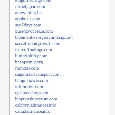
kingofherrings.com
mrbetjapan.com
anewentity.biz
appkuala.com
seo7days.com
pureglowcream.com
bloemenbezorgenvandaag.com
secrettohairgrowth.com
tasteofthaitogo.com
bunnynkitty.com
bezopasnik.org
fjmnxga.com
saigonstartransport.com
bangmaxwin.com
infonetive.com
epictacoshop.com
biopuraskinserum.com
californiafinances.info
canadafinance.info