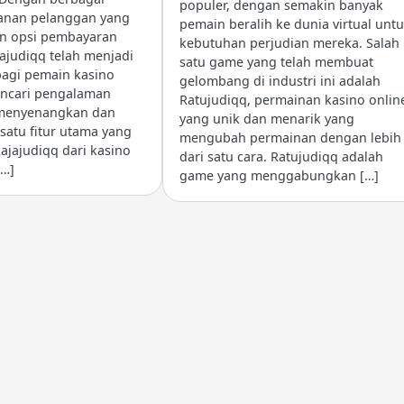
populer, dengan semakin banyak
yanan pelanggan yang
pemain beralih ke dunia virtual unt
an opsi pembayaran
kebutuhan perjudian mereka. Salah
ajudiqq telah menjadi
satu game yang telah membuat
bagi pemain kasino
gelombang di industri ini adalah
encari pengalaman
Ratujudiqq, permainan kasino onlin
menyenangkan dan
yang unik dan menarik yang
satu fitur utama yang
mengubah permainan dengan lebih
jajudiqq dari kasino
dari satu cara. Ratujudiqq adalah
[…]
game yang menggabungkan […]