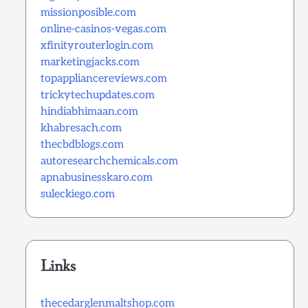
missionposible.com
online-casinos-vegas.com
xfinityrouterlogin.com
marketingjacks.com
topappliancereviews.com
trickytechupdates.com
hindiabhimaan.com
khabresach.com
thecbdblogs.com
autoresearchchemicals.com
apnabusinesskaro.com
suleckiego.com
Links
thecedarglenmaltshop.com