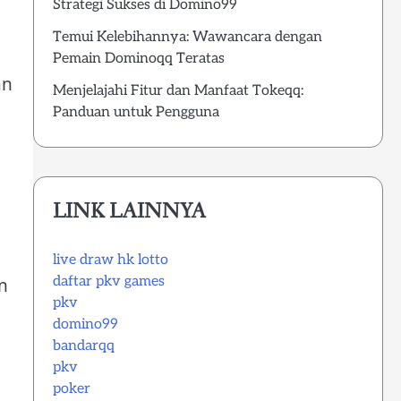
Strategi Sukses di Domino99
Temui Kelebihannya: Wawancara dengan
Pemain Dominoqq Teratas
an
Menjelajahi Fitur dan Manfaat Tokeqq:
Panduan untuk Pengguna
LINK LAINNYA
live draw hk lotto
daftar pkv games
n
pkv
domino99
bandarqq
pkv
poker