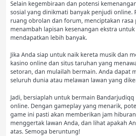
Selain kegembiraan dan potensi kemenangan
sosial yang dinikmati banyak penjudi online.
ruang obrolan dan forum, menciptakan rasa p
menambah lapisan kesenangan ekstra untuk
mendapatkan lebih banyak.
Jika Anda siap untuk naik kereta musik dan 
kasino online dan situs taruhan yang menaw
setoran, dan mulailah bermain. Anda dapat 
seluruh dunia atau melawan lawan yang dike
Jadi, bersiaplah untuk bermain Bandarjudiq
online. Dengan gameplay yang menarik, pote
game ini pasti akan memberikan jam hibura
menggertak lawan Anda, dan lihat apakah And
atas. Semoga beruntung!