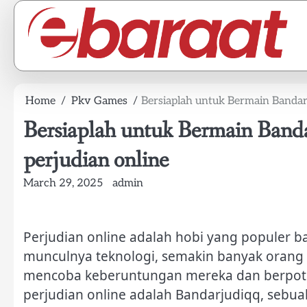
Skip
to
content
Home
Pkv Games
Bersiaplah untuk Bermain Bandarj
Bersiaplah untuk Bermain Banda
perjudian online
March 29, 2025
admin
Perjudian online adalah hobi yang populer b
munculnya teknologi, semakin banyak orang b
mencoba keberuntungan mereka dan berpoten
perjudian online adalah Bandarjudiqq, sebua