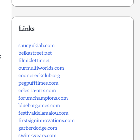
Links
saucyukiah.com
beikastreet.net
k
filmizlettir.net
ourmultiworlds.com
cooncreekclub.org
pegpufftimes.com
celestia-arts.com
forumchampions.com
bluebargames.com
festivaldelamalou.com
firstsigninnovations.com
garberdodge.com
swim-wears.com