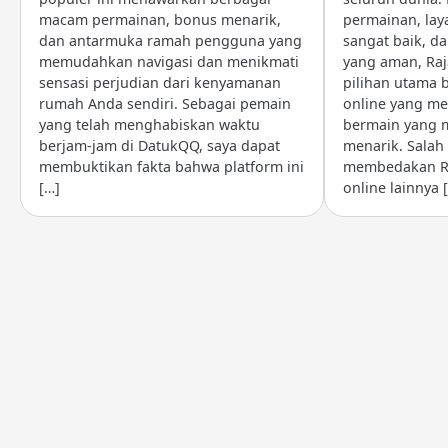
macam permainan, bonus menarik,
permainan, la
dan antarmuka ramah pengguna yang
sangat baik, d
memudahkan navigasi dan menikmati
yang aman, Raj
sensasi perjudian dari kenyamanan
pilihan utama 
rumah Anda sendiri. Sebagai pemain
online yang m
yang telah menghabiskan waktu
bermain yang 
berjam-jam di DatukQQ, saya dapat
menarik. Salah 
membuktikan fakta bahwa platform ini
membedakan Ra
[…]
online lainnya 