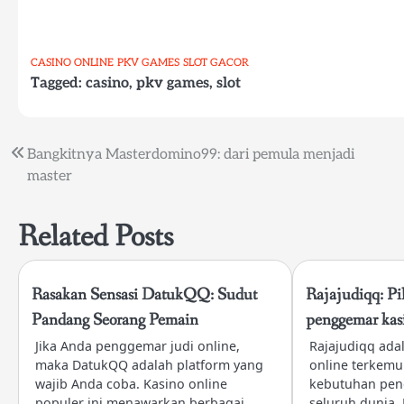
CASINO ONLINE
PKV GAMES
SLOT GACOR
Tagged:
casino
,
pkv games
,
slot
Post
Bangkitnya Masterdomino99: dari pemula menjadi
master
navigation
Related Posts
Rasakan Sensasi DatukQQ: Sudut
Rajajudiqq: Pi
Pandang Seorang Pemain
penggemar kas
Jika Anda penggemar judi online,
Rajajudiqq ada
maka DatukQQ adalah platform yang
online terkemu
wajib Anda coba. Kasino online
kebutuhan pen
populer ini menawarkan berbagai
seluruh dunia.