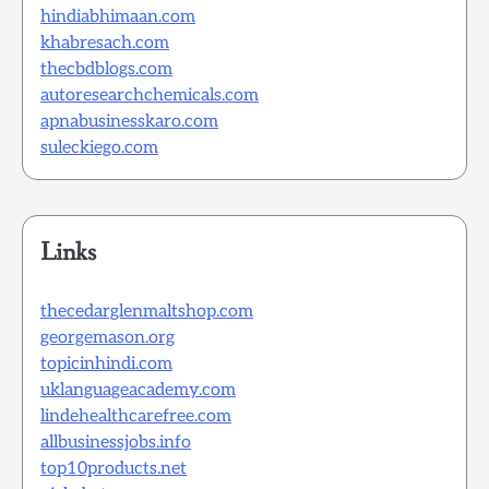
hindiabhimaan.com
khabresach.com
thecbdblogs.com
autoresearchchemicals.com
apnabusinesskaro.com
suleckiego.com
Links
thecedarglenmaltshop.com
georgemason.org
topicinhindi.com
uklanguageacademy.com
lindehealthcarefree.com
allbusinessjobs.info
top10products.net