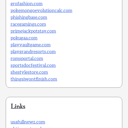
grofashion.com
pokemongoevolutioncalc.com
phishingbase.com
racegamings.com
primejackpotstay.com
pokugaa.com
playvaultgame.com
playgrandresorts.com
romsportal.com
sportsdocfestival.com
shestylestore.com
thingsiwontfinish.com
Links
usafullnewz.com