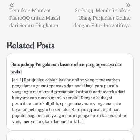
Post
Temukan Manfaat
Serbaqq: Mendefinisikan
PianoQQ untuk Musisi
Ulang Perjudian Online
navigation
dari Semua Tingkatan
dengan Fitur Inovatifnya
Related Posts
Ratujudiqq: Pengalaman kasino online yang tepercaya dan
andal
[ad_1] Ratujudiqq adalah kasino online yang menawarkan
pengalaman game tepercaya dan andal bagi para pemain
yang ingin menikmati permainan kasino favorit mereka dari
kenyamanan rumah mereka sendiri. Dengan berbagai
permainan untuk dipilih, opsi pembayaran yang aman, dan
layanan pelanggan terkemuka, Ratujudiqq adalah pilihan
populer bagi pemain yang mencari pengalaman kasino online
yang menyenangkan dan menarik. […]