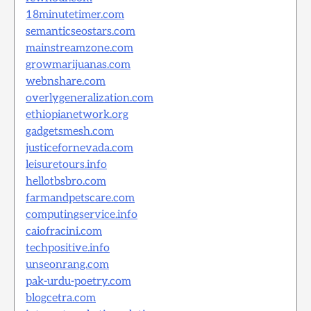
18minutetimer.com
semanticseostars.com
mainstreamzone.com
growmarijuanas.com
webnshare.com
overlygeneralization.com
ethiopianetwork.org
gadgetsmesh.com
justicefornevada.com
leisuretours.info
hellotbsbro.com
farmandpetscare.com
computingservice.info
caiofracini.com
techpositive.info
unseonrang.com
pak-urdu-poetry.com
blogcetra.com