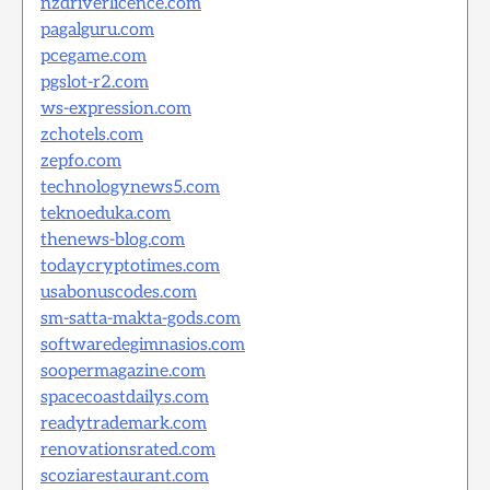
nzdriverlicence.com
pagalguru.com
pcegame.com
pgslot-r2.com
ws-expression.com
zchotels.com
zepfo.com
technologynews5.com
teknoeduka.com
thenews-blog.com
todaycryptotimes.com
usabonuscodes.com
sm-satta-makta-gods.com
softwaredegimnasios.com
soopermagazine.com
spacecoastdailys.com
readytrademark.com
renovationsrated.com
scoziarestaurant.com