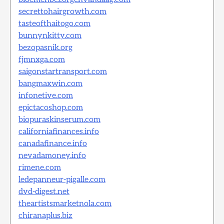
secrettohairgrowth.com
tasteofthaitogo.com
bunnynkitty.com
bezopasnik.org
fjmnxga.com
saigonstartransport.com
bangmaxwin.com
infonetive.com
epictacoshop.com
biopuraskinserum.com
californiafinances.info
canadafinance.info
nevadamoney.info
rimene.com
ledepanneur-pigalle.com
dvd-digest.net
theartistsmarketnola.com
chiranaplus.biz