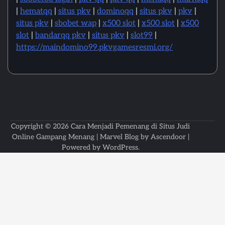
|
hematqq
|
situs pkv
|
dominoqq
|
situs pkv
|
pkv
|
situs pkv
|
sbobet wap
|
x500 slot
|
x500 slot
|
x500
slot
|
bandarqq pkv
|
situs pkv
|
slot99
|
https://maindomino99.pkvgamesresmi.org/
Copyright © 2026
Cara Menjadi Pemenang di Situs Judi
Online Gampang Menang
| Marvel Blog by
Ascendoor
|
Powered by
WordPress
.