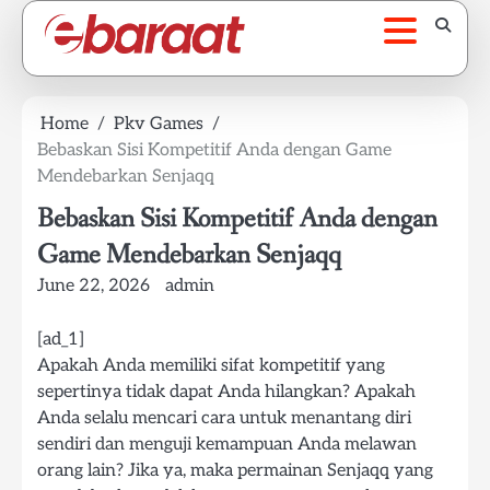
Skip
to
content
Home
Pkv Games
Bebaskan Sisi Kompetitif Anda dengan Game
Mendebarkan Senjaqq
Bebaskan Sisi Kompetitif Anda dengan
Game Mendebarkan Senjaqq
June 22, 2026
admin
[ad_1]
Apakah Anda memiliki sifat kompetitif yang
sepertinya tidak dapat Anda hilangkan? Apakah
Anda selalu mencari cara untuk menantang diri
sendiri dan menguji kemampuan Anda melawan
orang lain? Jika ya, maka permainan Senjaqq yang