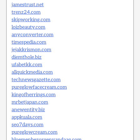
jamestrust.net
trenz24.com
skipworking.com
loizbeauty.com
anyconverter.com
timespedia.com
jejakkrismon.com
diemthole.biz
ufabetkk.com
allquickmedia.com
technewsgazette.com
pureglowfacecream.com
kingofherrings.com
mrbetjapan.com
anewentity.biz
appkuala.com
seo7days.com
pureglowcream.com
bloemenbezorgenvandaag.com