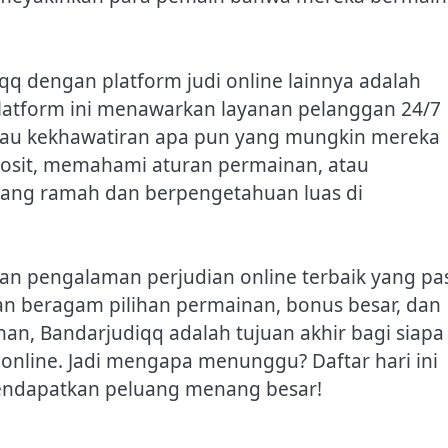
q dengan platform judi online lainnya adalah
latform ini menawarkan layanan pelanggan 24/7
au kekhawatiran apa pun yang mungkin mereka
eposit, memahami aturan permainan, atau
 yang ramah dan berpengetahuan luas di
n pengalaman perjudian online terbaik yang pas
an beragam pilihan permainan, bonus besar, dan
n, Bandarjudiqq adalah tujuan akhir bagi siapa
online. Jadi mengapa menunggu? Daftar hari ini
endapatkan peluang menang besar!