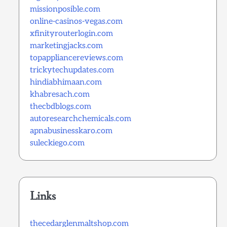
missionposible.com
online-casinos-vegas.com
xfinityrouterlogin.com
marketingjacks.com
topappliancereviews.com
trickytechupdates.com
hindiabhimaan.com
khabresach.com
thecbdblogs.com
autoresearchchemicals.com
apnabusinesskaro.com
suleckiego.com
Links
thecedarglenmaltshop.com