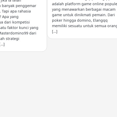
ika ia telah
adalah platform game online popul
 banyak penggemar
yang menawarkan berbagai macam
Tapi apa rahasia
game untuk dinikmati pemain. Dari
? Apa yang
poker hingga domino, Elangqq
 dari kompetisi
memiliki sesuatu untuk semua oran
satu faktor kunci yang
[…]
asterdomino99 dari
ah strategi
[…]