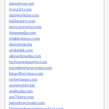
jamestrust.net
trenz24.com
skipworking.com
loizbeauty.com
anyconverter.com
timespedia.com
jejakkrismon.com
diemthole.biz
ufabetkk.com
allquickmedia.com
technewsgazette.com
pureglowfacecream.com
kingofherrings.com
mrbetjapan.com
anewentity.biz
appkuala.com
seo7days.com
pureglowcream.com
bloemenbezorgenvandaag.com