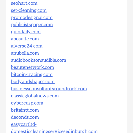
seohart.com
set-cleaning.com
promodesignai.com
publicistspaper.com
quindaily.com
abosulte.com
aiverse24.com
anubella.com
audiobooksonaudible.com
beautenetwork.com
bitcoin-tracing.com
bodyandshapes.com
businessconsultantsroundrock.com
classicglobalnews.com
cybercusp.com
britaintt.com
deconds.com
easycartltd-
domesticcleaningservicesedinburgh.com