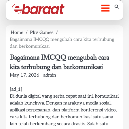
Skip
to
content
Home
Pkv Games
Bagaimana IMCQQ mengubah cara kita terhubung
dan berkomunikasi
Bagaimana IMCQQ mengubah cara
kita terhubung dan berkomunikasi
May 17, 2026
admin
[ad_1]
Di dunia digital yang serba cepat saat ini, komunikasi
adalah kuncinya. Dengan maraknya media sosial,
aplikasi perpesanan, dan platform konferensi video,
cara kita terhubung dan berkomunikasi satu sama
lain telah berkembang secara drastis. Salah satu