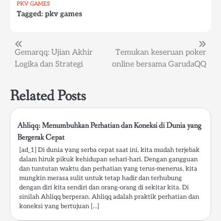
PKV GAMES
Tagged:
pkv games
Post
Gemarqq: Ujian Akhir
Temukan keseruan poker
Logika dan Strategi
online bersama GarudaQQ
navigation
Related Posts
Ahliqq: Menumbuhkan Perhatian dan Koneksi di Dunia yang
Bergerak Cepat
[ad_1] Di dunia yang serba cepat saat ini, kita mudah terjebak
dalam hiruk pikuk kehidupan sehari-hari. Dengan gangguan
dan tuntutan waktu dan perhatian yang terus-menerus, kita
mungkin merasa sulit untuk tetap hadir dan terhubung
dengan diri kita sendiri dan orang-orang di sekitar kita. Di
sinilah Ahliqq berperan. Ahliqq adalah praktik perhatian dan
koneksi yang bertujuan […]