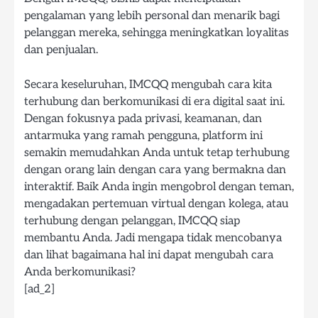
pengalaman yang lebih personal dan menarik bagi
pelanggan mereka, sehingga meningkatkan loyalitas
dan penjualan.
Secara keseluruhan, IMCQQ mengubah cara kita
terhubung dan berkomunikasi di era digital saat ini.
Dengan fokusnya pada privasi, keamanan, dan
antarmuka yang ramah pengguna, platform ini
semakin memudahkan Anda untuk tetap terhubung
dengan orang lain dengan cara yang bermakna dan
interaktif. Baik Anda ingin mengobrol dengan teman,
mengadakan pertemuan virtual dengan kolega, atau
terhubung dengan pelanggan, IMCQQ siap
membantu Anda. Jadi mengapa tidak mencobanya
dan lihat bagaimana hal ini dapat mengubah cara
Anda berkomunikasi?
[ad_2]