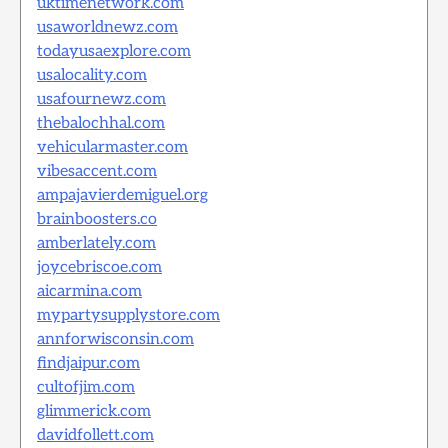
uktimenetwork.com
usaworldnewz.com
todayusaexplore.com
usalocality.com
usafournewz.com
thebalochhal.com
vehicularmaster.com
vibesaccent.com
ampajavierdemiguel.org
brainboosters.co
amberlately.com
joycebriscoe.com
aicarmina.com
mypartysupplystore.com
annforwisconsin.com
findjaipur.com
cultofjim.com
glimmerick.com
davidfollett.com