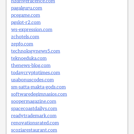
nzdriverlicence.com
pagalguru.com
pcegame.com
pgslot-r2.com
ws-expression.com
zchotels.com
zepfo.com
technologynews5.com
teknoeduka.com
thenews-blog.com
todaycryptotimes.com
usabonuscodes.com
sm-satta-makta-gods.com
softwaredegimnasios.com
soopermagazine.com
spacecoastdailys.com
readytrademark.com
renovationsrated.com
scoziarestaurant.com