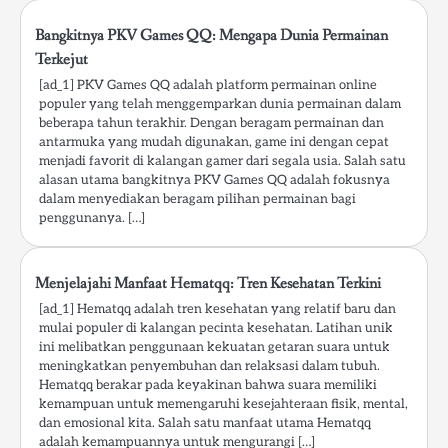
Bangkitnya PKV Games QQ: Mengapa Dunia Permainan
Terkejut
[ad_1] PKV Games QQ adalah platform permainan online
populer yang telah menggemparkan dunia permainan dalam
beberapa tahun terakhir. Dengan beragam permainan dan
antarmuka yang mudah digunakan, game ini dengan cepat
menjadi favorit di kalangan gamer dari segala usia. Salah satu
alasan utama bangkitnya PKV Games QQ adalah fokusnya
dalam menyediakan beragam pilihan permainan bagi
penggunanya. […]
Menjelajahi Manfaat Hematqq: Tren Kesehatan Terkini
[ad_1] Hematqq adalah tren kesehatan yang relatif baru dan
mulai populer di kalangan pecinta kesehatan. Latihan unik
ini melibatkan penggunaan kekuatan getaran suara untuk
meningkatkan penyembuhan dan relaksasi dalam tubuh.
Hematqq berakar pada keyakinan bahwa suara memiliki
kemampuan untuk memengaruhi kesejahteraan fisik, mental,
dan emosional kita. Salah satu manfaat utama Hematqq
adalah kemampuannya untuk mengurangi […]