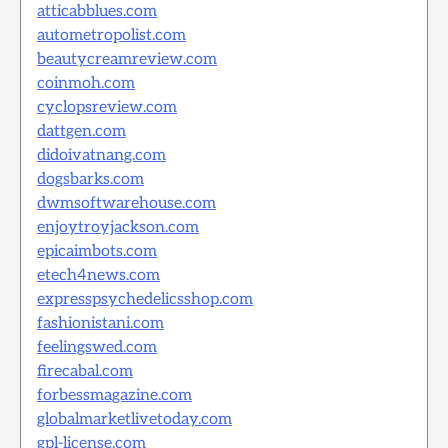
atticabblues.com
autometropolist.com
beautycreamreview.com
coinmoh.com
cyclopsreview.com
dattgen.com
didoivatnang.com
dogsbarks.com
dwmsoftwarehouse.com
enjoytroyjackson.com
epicaimbots.com
etech4news.com
expresspsychedelicsshop.com
fashionistani.com
feelingswed.com
firecabal.com
forbessmagazine.com
globalmarketlivetoday.com
gpl-license.com